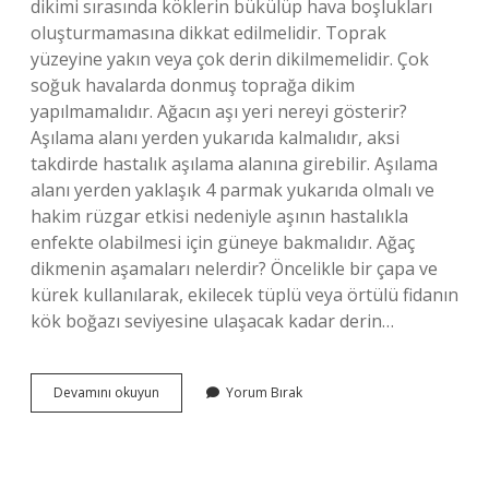
dikimi sırasında köklerin bükülüp hava boşlukları
oluşturmamasına dikkat edilmelidir. Toprak
yüzeyine yakın veya çok derin dikilmemelidir. Çok
soğuk havalarda donmuş toprağa dikim
yapılmamalıdır. Ağacın aşı yeri nereyi gösterir?
Aşılama alanı yerden yukarıda kalmalıdır, aksi
takdirde hastalık aşılama alanına girebilir. Aşılama
alanı yerden yaklaşık 4 parmak yukarıda olmalı ve
hakim rüzgar etkisi nedeniyle aşının hastalıkla
enfekte olabilmesi için güneye bakmalıdır. Ağaç
dikmenin aşamaları nelerdir? Öncelikle bir çapa ve
kürek kullanılarak, ekilecek tüplü veya örtülü fidanın
kök boğazı seviyesine ulaşacak kadar derin…
Ağaç
Devamını okuyun
Yorum Bırak
Dikmenin
Püf
Noktaları
Nelerdir