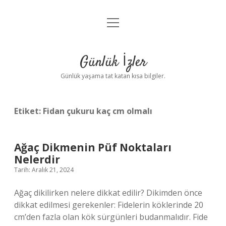
menüyü
Anasayfa
aç
Gizlilik Politikası
Günlük İzler
Yasal Uyarı
Günlük yaşama tat katan kısa bilgiler.
Hakkımızda
Etiket:
Fidan çukuru kaç cm olmalı
Ağaç Dikmenin Püf Noktaları
Nelerdir
Tarih: Aralık 21, 2024
Ağaç dikilirken nelere dikkat edilir? Dikimden önce
dikkat edilmesi gerekenler: Fidelerin köklerinde 20
cm’den fazla olan kök sürgünleri budanmalıdır. Fide