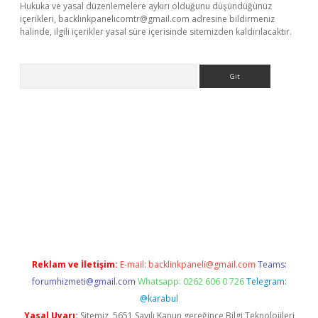
Hukuka ve yasal düzenlemelere aykırı olduğunu düşündüğünüz
içerikleri,
backlinkpanelicomtr@gmail.com
adresine bildirmeniz
halinde, ilgili içerikler yasal süre içerisinde sitemizden kaldırılacaktır.
Arama
etci
Reklam ve İletişim:
E-mail:
backlinkpaneli@gmail.com
Teams:
forumhizmeti@gmail.com
Whatsapp: 0262 606 0 726
Telegram:
@karabul
Yasal Uyarı:
Sitemiz, 5651 Sayılı Kanun gereğince Bilgi Teknolojileri