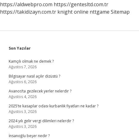
https://aldwebpro.com
https://gentesltd.com.tr
https://takidizayn.com.tr
knight online
nttgame
Sitemap
Sidebar
Son Yazılar
Kamçılı olmak ne demek ?
Ağustos 7, 2026
Bilgisayar nasıl açılır dizüstü ?
Ağustos 6, 2026
Avanos’ta gezilecek yerler nelerdir ?
Ağustos 4, 2026
2025’te kasaplar odası kurbanlık fiyatları ne kadar ?
Ağustos 3, 2026
2024 yılı gelir vergi dilimleri nelerdir ?
Ağustos 3, 2026
İnsanoğlu beşer nedir ?