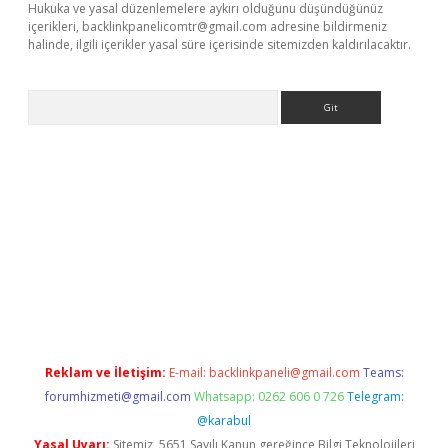
Hukuka ve yasal düzenlemelere aykırı olduğunu düşündüğünüz
içerikleri,
backlinkpanelicomtr@gmail.com
adresine bildirmeniz
halinde, ilgili içerikler yasal süre içerisinde sitemizden kaldırılacaktır.
Arama
betci
Reklam ve İletişim:
E-mail:
backlinkpaneli@gmail.com
Teams:
forumhizmeti@gmail.com
Whatsapp: 0262 606 0 726
Telegram:
@karabul
Yasal Uyarı:
Sitemiz, 5651 Sayılı Kanun gereğince Bilgi Teknolojileri