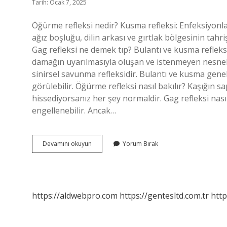
Tarih: Ocak 7, 2025
Öğürme refleksi nedir? Kusma refleksi: Enfeksiyonla
ağız boşluğu, dilin arkası ve gırtlak bölgesinin tahriş
Gag refleksi ne demek tıp? Bulantı ve kusma refleks
damağın uyarılmasıyla oluşan ve istenmeyen nesneler
sinirsel savunma refleksidir. Bulantı ve kusma genel
görülebilir. Öğürme refleksi nasıl bakılır? Kaşığın 
hissediyorsanız her şey normaldir. Gag refleksi nası
engellenebilir. Ancak…
Öğürme
Devamını okuyun
Yorum Bırak
Refleksi
Adı
Nedir
https://aldwebpro.com
https://gentesltd.com.tr
http