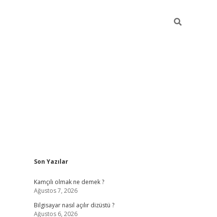
Sidebar
Son Yazılar
betci
Kamçılı olmak ne demek ?
Ağustos 7, 2026
Bilgisayar nasıl açılır dizüstü ?
Ağustos 6, 2026