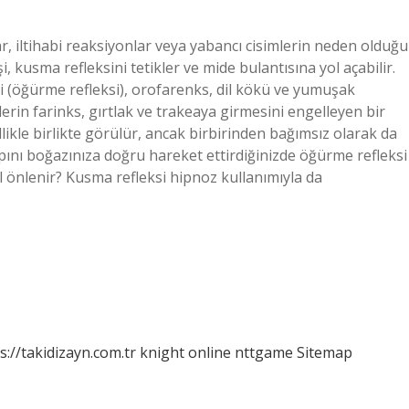
r, iltihabi reaksiyonlar veya yabancı cisimlerin neden olduğu
i, kusma refleksini tetikler ve mide bulantısına yol açabilir.
i (öğürme refleksi), orofarenks, dil kökü ve yumuşak
in farinks, gırtlak ve trakeaya girmesini engelleyen bir
likle birlikte görülür, ancak birbirinden bağımsız olarak da
sapını boğazınıza doğru hareket ettirdiğinizde öğürme refleksi
l önlenir? Kusma refleksi hipnoz kullanımıyla da
s://takidizayn.com.tr
knight online
nttgame
Sitemap