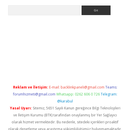
Arama
tci
Reklam ve İletişim:
E-mail:
backlinkpaneli@gmail.com
Teams:
forumhizmeti@gmail.com
Whatsapp: 0262 606 0 726
Telegram:
@karabul
Yasal Uyarı:
Sitemiz, 5651 Sayılı Kanun gereğince Bilgi Teknolojileri
ve İletişim Kurumu (BTK) tarafından onaylanmış bir Yer Sağlayıcı
olarak hizmet vermektedir. Bu nedenle, sitedeki içerikleri proaktif
olarak denetleme veya araştırma yükümlülüğümüz bulunmamaktadır.