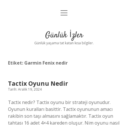
menüyü
Anasayfa
aç
Gizlilik Politikası
Günlük İzler
Yasal Uyarı
Günlük yaşama tat katan kısa bilgiler.
Hakkımızda
Etiket:
Garmin Fenix nedir
Tactix Oyunu Nedir
Tarih: Aralık 19, 2024
Tactix nedir? Tactix oyunu bir strateji oyunudur.
Oyunun kuralları basittir. Tactix oyununun amacı
rakibin son taşı almasını sağlamaktır. Tactix oyun
tahtası 16 adet 4×4 kareden oluşur. Nim oyunu nasıl