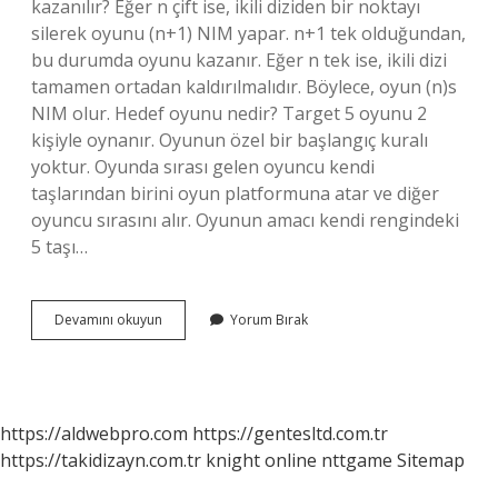
kazanılır? Eğer n çift ise, ikili diziden bir noktayı
silerek oyunu (n+1) NIM yapar. n+1 tek olduğundan,
bu durumda oyunu kazanır. Eğer n tek ise, ikili dizi
tamamen ortadan kaldırılmalıdır. Böylece, oyun (n)s
NIM olur. Hedef oyunu nedir? Target 5 oyunu 2
kişiyle oynanır. Oyunun özel bir başlangıç ​​kuralı
yoktur. Oyunda sırası gelen oyuncu kendi
taşlarından birini oyun platformuna atar ve diğer
oyuncu sırasını alır. Oyunun amacı kendi rengindeki
5 taşı…
Tactix
Devamını okuyun
Yorum Bırak
Oyunu
Nedir
https://aldwebpro.com
https://gentesltd.com.tr
https://takidizayn.com.tr
knight online
nttgame
Sitemap