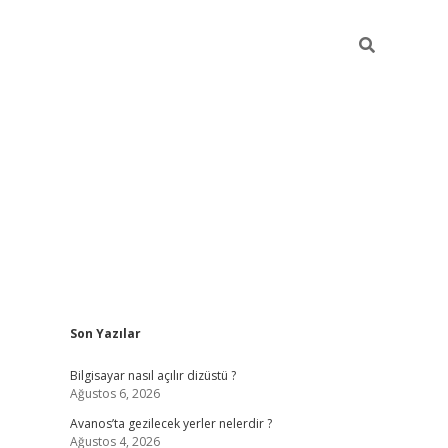
Sidebar
Son Yazılar
betci
Bilgisayar nasıl açılır dizüstü ?
Ağustos 6, 2026
Avanos’ta gezilecek yerler nelerdir ?
Ağustos 4, 2026