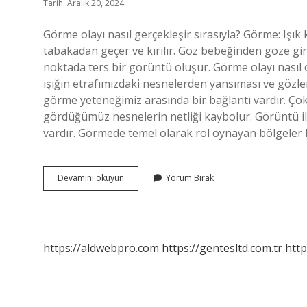
Tarih: Aralık 20, 2024
Görme olayı nasıl gerçekleşir sırasıyla? Görme: Işı
tabakadan geçer ve kırılır. Göz bebeğinden göze gire
noktada ters bir görüntü oluşur. Görme olayı nasıl
ışığın etrafımızdaki nesnelerden yansıması ve gözleri
görme yeteneğimiz arasında bir bağlantı vardır. Ço
gördüğümüz nesnelerin netliği kaybolur. Görüntü 
vardır. Görmede temel olarak rol oynayan bölgeler k
Görme
Devamını okuyun
Yorum Bırak
Olayı
Ne
Ile
Başlar
https://aldwebpro.com
https://gentesltd.com.tr
http