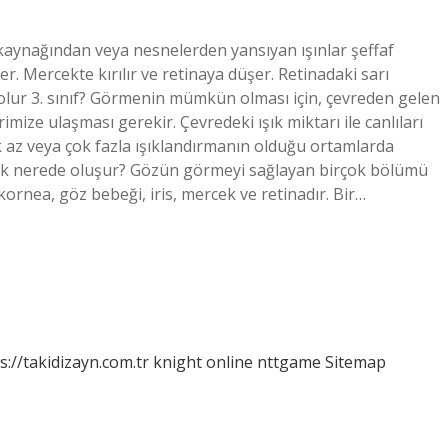
k kaynağından veya nesnelerden yansıyan ışınlar şeffaf
r. Mercekte kırılır ve retinaya düşer. Retinadaki sarı
 olur 3. sınıf? Görmenin mümkün olması için, çevreden gelen
mize ulaşması gerekir. Çevredeki ışık miktarı ile canlıları
k az veya çok fazla ışıklandırmanın olduğu ortamlarda
ilk nerede oluşur? Gözün görmeyi sağlayan birçok bölümü
ornea, göz bebeği, iris, mercek ve retinadır. Bir…
s://takidizayn.com.tr
knight online
nttgame
Sitemap