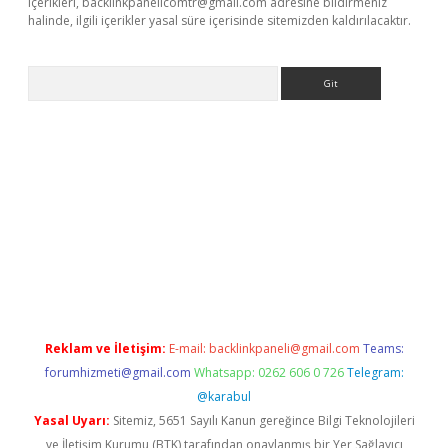
içerikleri,
backlinkpanelicomtr@gmail.com
adresine bildirmeniz
halinde, ilgili içerikler yasal süre içerisinde sitemizden kaldırılacaktır.
Arama
etci
Reklam ve İletişim:
E-mail:
backlinkpaneli@gmail.com
Teams:
forumhizmeti@gmail.com
Whatsapp: 0262 606 0 726
Telegram:
@karabul
Yasal Uyarı:
Sitemiz, 5651 Sayılı Kanun gereğince Bilgi Teknolojileri
ve İletişim Kurumu (BTK) tarafından onaylanmış bir Yer Sağlayıcı