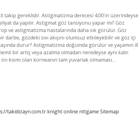
li takip gereklidir. Astigmatizma derecesi 4.00’ın üzerindeys
liyat da yapılır. Astigmat göz tansiyonu yapar mı? Göz
trop ve astigmatizma hastalarında daha sık görülür. Göz
r darbe, gözdeki sıvı akışını olumsuz etkileyebilir ve göz içi
aç yaşında durur? Astigmatizma doğumda görülür ve yaşamın il
 önemli bir artış veya azalma olmadan neredeyse aynı kalır.
n ön kısmı olan korneanın tam yuvarlak olmaması…
s://takidizayn.com.tr
knight online
nttgame
Sitemap