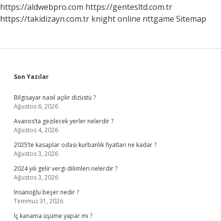
Kullanılır
https://aldwebpro.com
https://gentesltd.com.tr
https://takidizayn.com.tr
knight online
nttgame
Sitemap
Sidebar
Son Yazılar
Bilgisayar nasıl açılır dizüstü ?
Ağustos 6, 2026
Avanos’ta gezilecek yerler nelerdir ?
Ağustos 4, 2026
2025’te kasaplar odası kurbanlık fiyatları ne kadar ?
Ağustos 3, 2026
2024 yılı gelir vergi dilimleri nelerdir ?
Ağustos 3, 2026
İnsanoğlu beşer nedir ?
Temmuz 31, 2026
İç kanama üşüme yapar mı ?