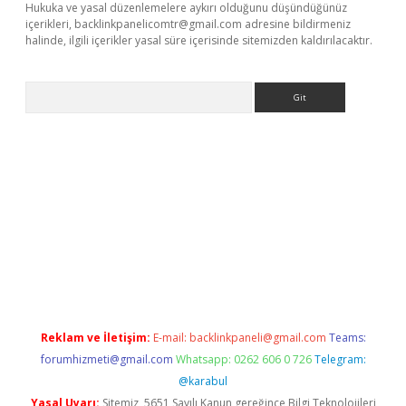
Hukuka ve yasal düzenlemelere aykırı olduğunu düşündüğünüz
içerikleri,
backlinkpanelicomtr@gmail.com
adresine bildirmeniz
halinde, ilgili içerikler yasal süre içerisinde sitemizden kaldırılacaktır.
Arama
tci
Reklam ve İletişim:
E-mail:
backlinkpaneli@gmail.com
Teams:
forumhizmeti@gmail.com
Whatsapp: 0262 606 0 726
Telegram:
@karabul
Yasal Uyarı:
Sitemiz, 5651 Sayılı Kanun gereğince Bilgi Teknolojileri