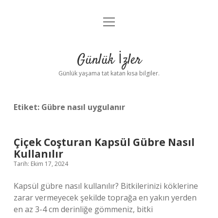
menüyü
Anasayfa
aç
Gizlilik Politikası
Günlük İzler
Yasal Uyarı
Günlük yaşama tat katan kısa bilgiler.
Hakkımızda
Etiket:
Gübre nasıl uygulanır
Çiçek Coşturan Kapsül Gübre Nasıl
Kullanılır
Tarih: Ekim 17, 2024
Kapsül gübre nasıl kullanılır? Bitkilerinizi köklerine
zarar vermeyecek şekilde toprağa en yakın yerden
en az 3-4 cm derinliğe gömmeniz, bitki