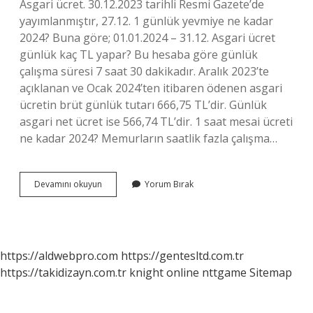
Asgari ücret. 30.12.2023 tarihli Resmi Gazete’de
yayımlanmıştır, 27.12. 1 günlük yevmiye ne kadar
2024? Buna göre; 01.01.2024 – 31.12. Asgari ücret
günlük kaç TL yapar? Bu hesaba göre günlük
çalışma süresi 7 saat 30 dakikadır. Aralık 2023’te
açıklanan ve Ocak 2024’ten itibaren ödenen asgari
ücretin brüt günlük tutarı 666,75 TL’dir. Günlük
asgari net ücret ise 566,74 TL’dir. 1 saat mesai ücreti
ne kadar 2024? Memurların saatlik fazla çalışma…
2023
Devamını okuyun
Yorum Bırak
Günlük
Asgari
Ücret
Ne
Kadar
https://aldwebpro.com
https://gentesltd.com.tr
https://takidizayn.com.tr
knight online
nttgame
Sitemap