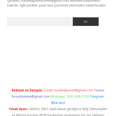
içerikleri,
backlinkpanelicomtr@gmail.com
adresine bildirmeniz
halinde, ilgili içerikler yasal süre içerisinde sitemizden kaldırılacaktır.
Arama
etci
Reklam ve İletişim:
E-mail:
backlinkpaneli@gmail.com
Teams:
forumhizmeti@gmail.com
Whatsapp: 0262 606 0 726
Telegram:
@karabul
Yasal Uyarı:
Sitemiz, 5651 Sayılı Kanun gereğince Bilgi Teknolojileri
ve İletişim Kurumu (BTK) tarafından onaylanmış bir Yer Sağlayıcı