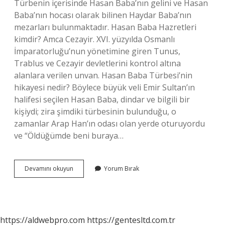
Türbenin içerisinde Hasan Baba’nın gelini ve Hasan
Baba’nın hocası olarak bilinen Haydar Baba’nın
mezarları bulunmaktadır. Hasan Baba Hazretleri
kimdir? Amca Cezayir. XVI. yüzyılda Osmanlı
İmparatorluğu’nun yönetimine giren Tunus,
Trablus ve Cezayir devletlerini kontrol altına
alanlara verilen unvan. Hasan Baba Türbesi’nin
hikayesi nedir? Böylece büyük veli Emir Sultan’ın
halifesi seçilen Hasan Baba, dindar ve bilgili bir
kişiydi; zira şimdiki türbesinin bulunduğu, o
zamanlar Arap Han’ın odası olan yerde oturuyordu
ve “Öldüğümde beni buraya…
Hasan
Devamını okuyun
Yorum Bırak
Baba
Türbesi
Hangi
Ilimizde
https://aldwebpro.com
https://gentesltd.com.tr