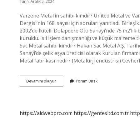
Tarih: Aralık 5, 2024
Varzene Metal’in sahibi kimdir? United Metal ve V
Dergisi’nin 168. sayısı için soruları yanıtladı. Birleş
2002’de İkitelli Dolapdere Oto Sanayi’nde 75 m2’li
kuruldu. Isıl işlem danışmanlığı ve küçük malzeme t
Sac Metal sahibi kimdir? Hakan Sac Metal A.Ş. Tari
Sanayi’de çelik eşya üreticisi olarak kurulan firmamız, 
Metal fabrikası nedir? (Metalurji endüstrisi) Cevher
Ismail
Devamını okuyun
Yorum Bırak
Demirkaya
Kimdir
https://aldwebpro.com
https://gentesltd.com.tr
http