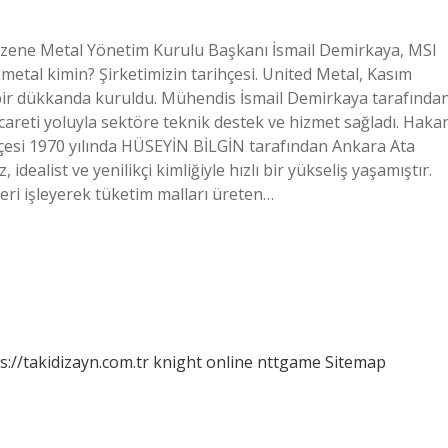
arzene Metal Yönetim Kurulu Başkanı İsmail Demirkaya, MSI
ik metal kimin? Şirketimizin tarihçesi. United Metal, Kasım
k bir dükkanda kuruldu. Mühendis İsmail Demirkaya tarafında
icareti yoluyla sektöre teknik destek ve hizmet sağladı. Haka
hçesi 1970 yılında HÜSEYİN BİLGİN tarafından Ankara Ata
idealist ve yenilikçi kimliğiyle hızlı bir yükseliş yaşamıştır.
leri işleyerek tüketim malları üreten…
s://takidizayn.com.tr
knight online
nttgame
Sitemap