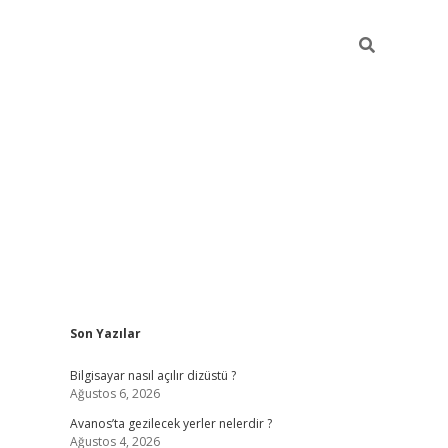
Sidebar
Son Yazılar
betci
Bilgisayar nasıl açılır dizüstü ?
Ağustos 6, 2026
Avanos’ta gezilecek yerler nelerdir ?
Ağustos 4, 2026