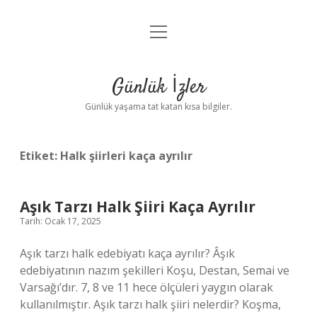
menüyü
Anasayfa
aç
Gizlilik Politikası
Günlük İzler
Yasal Uyarı
Günlük yaşama tat katan kısa bilgiler.
Hakkımızda
Etiket:
Halk şiirleri kaça ayrılır
Aşık Tarzı Halk Şiiri Kaça Ayrılır
Tarih: Ocak 17, 2025
Aşık tarzı halk edebiyatı kaça ayrılır? Âşık
edebiyatının nazım şekilleri Koşu, Destan, Semai ve
Varsağı’dır. 7, 8 ve 11 hece ölçüleri yaygın olarak
kullanılmıştır. Aşık tarzı halk şiiri nelerdir? Koşma,