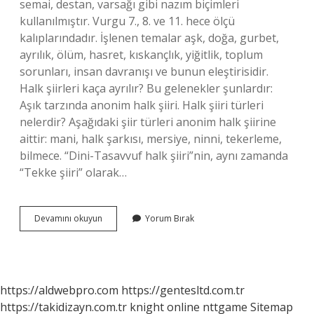
semai, destan, varsağı gibi nazım biçimleri
kullanılmıştır. Vurgu 7., 8. ve 11. hece ölçü
kalıplarındadır. İşlenen temalar aşk, doğa, gurbet,
ayrılık, ölüm, hasret, kıskançlık, yiğitlik, toplum
sorunları, insan davranışı ve bunun eleştirisidir.
Halk şiirleri kaça ayrılır? Bu gelenekler şunlardır:
Aşık tarzında anonim halk şiiri. Halk şiiri türleri
nelerdir? Aşağıdaki şiir türleri anonim halk şiirine
aittir: mani, halk şarkısı, mersiye, ninni, tekerleme,
bilmece. “Dini-Tasavvuf halk şiiri”nin, aynı zamanda
“Tekke şiiri” olarak…
Aşık
Devamını okuyun
Yorum Bırak
Tarzı
Halk
Şiiri
Kaça
Ayrılır
https://aldwebpro.com
https://gentesltd.com.tr
https://takidizayn.com.tr
knight online
nttgame
Sitemap