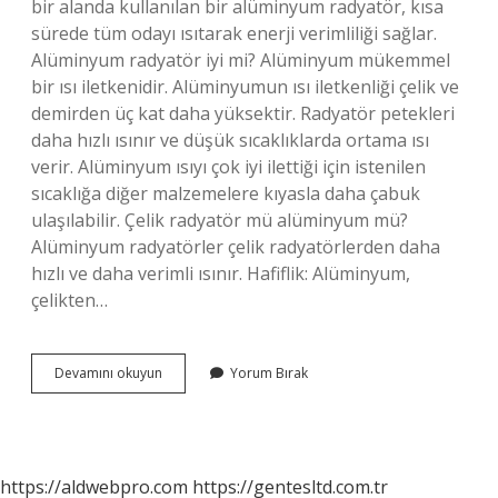
bir alanda kullanılan bir alüminyum radyatör, kısa
sürede tüm odayı ısıtarak enerji verimliliği sağlar.
Alüminyum radyatör iyi mi? Alüminyum mükemmel
bir ısı iletkenidir. Alüminyumun ısı iletkenliği çelik ve
demirden üç kat daha yüksektir. Radyatör petekleri
daha hızlı ısınır ve düşük sıcaklıklarda ortama ısı
verir. Alüminyum ısıyı çok iyi ilettiği için istenilen
sıcaklığa diğer malzemelere kıyasla daha çabuk
ulaşılabilir. Çelik radyatör mü alüminyum mü?
Alüminyum radyatörler çelik radyatörlerden daha
hızlı ve daha verimli ısınır. Hafiflik: Alüminyum,
çelikten…
Alüminyum
Devamını okuyun
Yorum Bırak
Radyatör
Isıtır
Mı
https://aldwebpro.com
https://gentesltd.com.tr