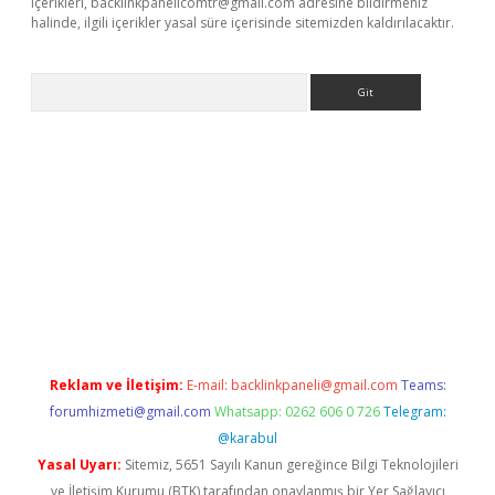
içerikleri,
backlinkpanelicomtr@gmail.com
adresine bildirmeniz
halinde, ilgili içerikler yasal süre içerisinde sitemizden kaldırılacaktır.
Arama
etci
Reklam ve İletişim:
E-mail:
backlinkpaneli@gmail.com
Teams:
forumhizmeti@gmail.com
Whatsapp: 0262 606 0 726
Telegram:
@karabul
Yasal Uyarı:
Sitemiz, 5651 Sayılı Kanun gereğince Bilgi Teknolojileri
ve İletişim Kurumu (BTK) tarafından onaylanmış bir Yer Sağlayıcı