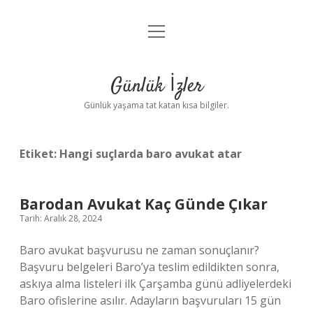
menüyü
Anasayfa
aç
Gizlilik Politikası
Günlük İzler
Yasal Uyarı
Günlük yaşama tat katan kısa bilgiler.
Hakkımızda
Etiket:
Hangi suçlarda baro avukat atar
Barodan Avukat Kaç Günde Çıkar
Tarih: Aralık 28, 2024
Baro avukat başvurusu ne zaman sonuçlanır?
Başvuru belgeleri Baro’ya teslim edildikten sonra,
askıya alma listeleri ilk Çarşamba günü adliyelerdeki
Baro ofislerine asılır. Adayların başvuruları 15 gün