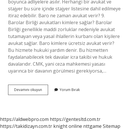
boyunca adliyelere asılır. Herhangi bir avukat ve
stajyer bu süre içinde stajyer listesine dahil edilmeye
itiraz edebilir. Baro ne zaman avukat verir? 9.
Barolar Birliği avukatları kimlere sağlar? Barolar
Birliği genellikle maddi zorluklar nedeniyle avukat
tutamayan veya yasal ihlallerin kurbanı olan kişilere
avukat sağlar. Baro kimlere ücretsiz avukat verir?
Bu hizmete hukuki yardım denir. Bu hizmetten
faydalanabilecek tek davalar icra takibi ve hukuk
davalarıdır. CMK, yani ceza mahkemesi yasası
uyarınca bir davanın görülmesi gerekiyorsa,…
Barodan
Devamını okuyun
Yorum Bırak
Avukat
Kaç
Günde
Çıkar
https://aldwebpro.com
https://gentesltd.com.tr
https://takidizayn.com.tr
knight online
nttgame
Sitemap