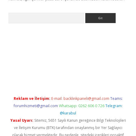
Arama
etci
Reklam ve İletişim:
E-mail:
backlinkpaneli@gmail.com
Teams:
forumhizmeti@gmail.com
Whatsapp: 0262 606 0 726
Telegram:
@karabul
Yasal Uyarı:
Sitemiz, 5651 Sayılı Kanun gereğince Bilgi Teknolojileri
ve İletişim Kurumu (BTK) tarafından onaylanmış bir Yer Sağlayıcı
olarak hizmet vermektedir. Bu nedenle, sitedeki içerikleri proaktif