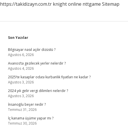
https://takidizayn.com.tr
knight online
nttgame
Sitemap
Sidebar
Son Yazılar
Bilgisayar nasıl açılır dizüstü ?
Ağustos 6, 2026
Avanos’ta gezilecek yerler nelerdir ?
Ağustos 4, 2026
2025’te kasaplar odası kurbanlık fiyatları ne kadar ?
Ağustos 3, 2026
2024 yılı gelir vergi dilimleri nelerdir ?
Ağustos 3, 2026
İnsanoğlu beşer nedir ?
Temmuz 31, 2026
İç kanama üşüme yapar mı ?
Temmuz 30, 2026