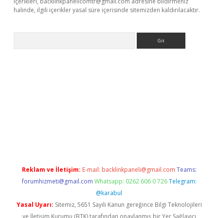
içerikleri,
backlinkpanelicomtr@gmail.com
adresine bildirmeniz
halinde, ilgili içerikler yasal süre içerisinde sitemizden kaldırılacaktır.
Arama
tci
Reklam ve İletişim:
E-mail:
backlinkpaneli@gmail.com
Teams:
forumhizmeti@gmail.com
Whatsapp: 0262 606 0 726
Telegram:
@karabul
Yasal Uyarı:
Sitemiz, 5651 Sayılı Kanun gereğince Bilgi Teknolojileri
ve İletişim Kurumu (BTK) tarafından onaylanmış bir Yer Sağlayıcı