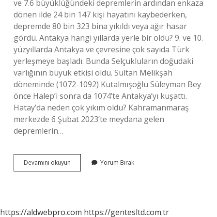
ve 7.6 büyüklüğündeki depremlerin ardından enkaza
dönen ilde 24 bin 147 kişi hayatını kaybederken,
depremde 80 bin 323 bina yıkıldı veya ağır hasar
gördü. Antakya hangi yıllarda yerle bir oldu? 9. ve 10.
yüzyıllarda Antakya ve çevresine çok sayıda Türk
yerleşmeye başladı. Bunda Selçukluların doğudaki
varlığının büyük etkisi oldu. Sultan Melikşah
döneminde (1072-1092) Kutalmışoğlu Süleyman Bey
önce Halep’i sonra da 1074’te Antakya’yı kuşattı.
Hatay’da neden çok yıkım oldu? Kahramanmaraş
merkezde 6 Şubat 2023’te meydana gelen
depremlerin…
Antakya
Devamını okuyun
Yorum Bırak
Neden
7
Kere
Yerle
Bir
https://aldwebpro.com
https://gentesltd.com.tr
Oldu