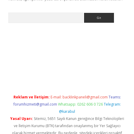
Arama
betci
Reklam ve İletişim:
E-mail:
backlinkpaneli@gmail.com
Teams:
forumhizmeti@gmail.com
Whatsapp: 0262 606 0 726
Telegram:
@karabul
Yasal Uyarı:
Sitemiz, 5651 Sayılı Kanun gereğince Bilgi Teknolojileri
ve İletişim Kurumu (BTK) tarafından onaylanmış bir Yer Sağlayıcı
olarak hizmet vermektedir. Bu nedenle, sitedeki içerikleri proaktif