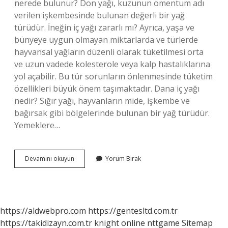
nerede bulunur? Don yağı, kuzunun omentum adı
verilen işkembesinde bulunan değerli bir yağ
türüdür. İneğin iç yağı zararlı mı? Ayrıca, yaşa ve
bünyeye uygun olmayan miktarlarda ve türlerde
hayvansal yağların düzenli olarak tüketilmesi orta
ve uzun vadede kolesterole veya kalp hastalıklarına
yol açabilir. Bu tür sorunların önlenmesinde tüketim
özellikleri büyük önem taşımaktadır. Dana iç yağı
nedir? Sığır yağı, hayvanların mide, işkembe ve
bağırsak gibi bölgelerinde bulunan bir yağ türüdür.
Yemeklere…
İÇ
Devamını okuyun
Yorum Bırak
Yağ
Hayvanın
Neresi
https://aldwebpro.com
https://gentesltd.com.tr
https://takidizayn.com.tr
knight online
nttgame
Sitemap