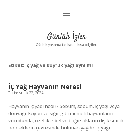
menüyü
Anasayfa
aç
Gizlilik Politikası
Günlük İzler
Yasal Uyarı
Günlük yaşama tat katan kısa bilgiler.
Hakkımızda
Etiket:
İç yağ ve kuyruk yağı aynı mı
İÇ Yağ Hayvanın Neresi
Tarih: Aralık 22, 2024
Hayvanın iç yağı nedir? Sebum, sebum, iç yağı veya
donyağı, koyun ve sığır gibi memeli hayvanların
vücudunda, özellikle bel ve bağırsakların dış kısmı ile
böbreklerin çevresinde bulunan yağdır. İç yağı