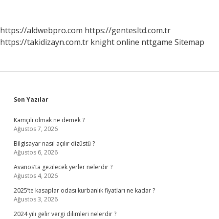
En
Fazla
Kaç
https://aldwebpro.com
https://gentesltd.com.tr
Gün
https://takidizayn.com.tr
knight online
nttgame
Sitemap
Sürer
Sidebar
Son Yazılar
Kamçılı olmak ne demek ?
Ağustos 7, 2026
Bilgisayar nasıl açılır dizüstü ?
Ağustos 6, 2026
Avanos’ta gezilecek yerler nelerdir ?
Ağustos 4, 2026
2025’te kasaplar odası kurbanlık fiyatları ne kadar ?
Ağustos 3, 2026
2024 yılı gelir vergi dilimleri nelerdir ?