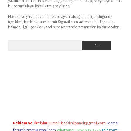
yazdıkları içeriklerin sorumluluğunu taşımakta olup, siteye üye olarak
bu sorumluluğu kabul etmiş sayılırlar.
Hukuka ve yasal düzenlemelere aykırı olduğunu düşündüğünüz
içerikleri,
backlinkpanelicomtr@gmail.com
adresine bildirmeniz
halinde, ilgili içerikler yasal süre içerisinde sitemizden kaldırılacaktır.
Arama
tci
Reklam ve İletişim:
E-mail:
backlinkpaneli@gmail.com
Teams:
forumhizmeti@gmail.com
Whatsapp: 0262 606 0 726
Telegram: