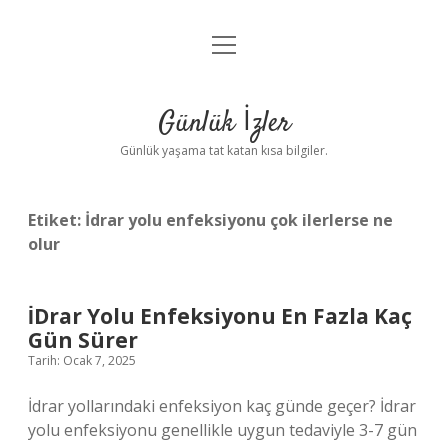
menüyü
Anasayfa
aç
Gizlilik Politikası
Günlük İzler
Yasal Uyarı
Günlük yaşama tat katan kısa bilgiler.
Hakkımızda
Etiket:
İdrar yolu enfeksiyonu çok ilerlerse ne
olur
İDrar Yolu Enfeksiyonu En Fazla Kaç
Gün Sürer
Tarih: Ocak 7, 2025
İdrar yollarındaki enfeksiyon kaç günde geçer? İdrar
yolu enfeksiyonu genellikle uygun tedaviyle 3-7 gün