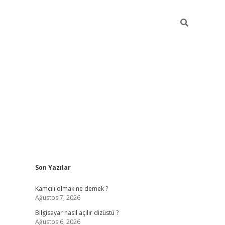
Sidebar
Son Yazılar
betci
Kamçılı olmak ne demek ?
Ağustos 7, 2026
Bilgisayar nasıl açılır dizüstü ?
Ağustos 6, 2026