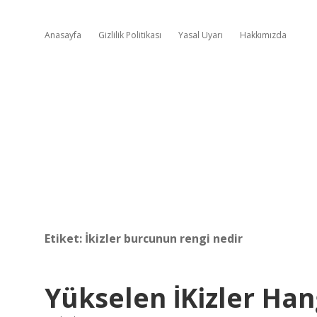
Anasayfa
Gizlilik Politikası
Yasal Uyarı
Hakkımızda
Etiket:
İkizler burcunun rengi nedir
Yükselen İKizler Ha