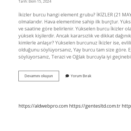
Tarih: Ekim 15, 2024
İkizler burcu hangi element grubu? İKİZLER (21 MAY
olmalarıdır. Hava elementine sahip ilk burçtur. Yüks
ve saatine göre belirlenir. Yükselen burcu İkizler olan
yüksek kişilerdir. Ancak kararsızlık ve dikkat dağını
kimlerle anlaşır? Yükselen burcunuz İkizler ise, evlili
olduğunu söylüyorsanız, Yay burcu tam size göre. Eğer
söylüyorsanız, Terazi ve Oğlak burcuyla iyi geçinebi
Yükselen
Devamını okuyun
Yorum Bırak
İKizler
Hangi
Element
https://aldwebpro.com
https://gentesltd.com.tr
http