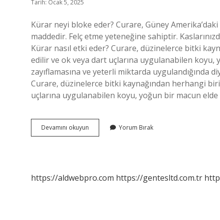
Tarih: Ocak 5, 2025
Kürar neyi bloke eder? Curare, Güney Amerika’daki av
maddedir. Felç etme yeteneğine sahiptir. Kaslarınızd
Kürar nasıl etki eder? Curare, düzinelerce bitki k
edilir ve ok veya dart uçlarına uygulanabilen koyu, y
zayıflamasına ve yeterli miktarda uygulandığında d
Curare, düzinelerce bitki kaynağından herhangi biri
uçlarına uygulanabilen koyu, yoğun bir macun elde ed
Kürar
Devamını okuyun
Yorum Bırak
Ne
Işe
Yarar
https://aldwebpro.com
https://gentesltd.com.tr
http