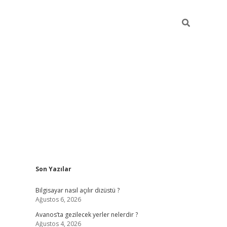
Sidebar
Son Yazılar
betci
Bilgisayar nasıl açılır dizüstü ?
Ağustos 6, 2026
Avanos’ta gezilecek yerler nelerdir ?
Ağustos 4, 2026