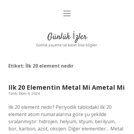
menüyü
Anasayfa
aç
Gizlilik Politikası
Günlük İzler
Yasal Uyarı
Günlük yaşama tat katan kısa bilgiler.
Hakkımızda
Etiket:
İlk 20 element nedir
Ilk 20 Elementin Metal Mi Ametal Mi
Tarih: Ekim 4, 2024
İlk 20 element nedir? Periyodik tablodaki ilk 20
element atom numaralarına göre şu şekilde
sıralanmıştır: hidrojen, helyum, lityum, berilyum,
bor, karbon, azot, oksijen. Diğer elementler… Metal