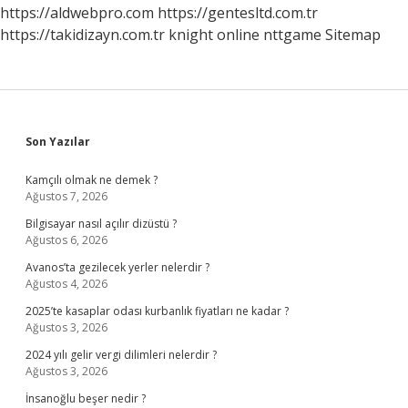
Ametal
https://aldwebpro.com
https://gentesltd.com.tr
Mi
https://takidizayn.com.tr
knight online
nttgame
Sitemap
Sidebar
Son Yazılar
Kamçılı olmak ne demek ?
Ağustos 7, 2026
Bilgisayar nasıl açılır dizüstü ?
Ağustos 6, 2026
Avanos’ta gezilecek yerler nelerdir ?
Ağustos 4, 2026
2025’te kasaplar odası kurbanlık fiyatları ne kadar ?
Ağustos 3, 2026
2024 yılı gelir vergi dilimleri nelerdir ?
Ağustos 3, 2026
İnsanoğlu beşer nedir ?