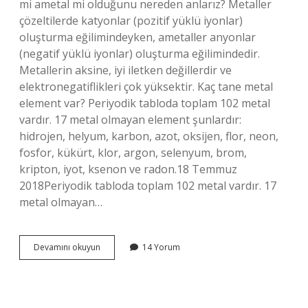
mi ametal mi olduğunu nereden anlarız? Metaller
çözeltilerde katyonlar (pozitif yüklü iyonlar)
oluşturma eğilimindeyken, ametaller anyonlar
(negatif yüklü iyonlar) oluşturma eğilimindedir.
Metallerin aksine, iyi iletken değillerdir ve
elektronegatiflikleri çok yüksektir. Kaç tane metal
element var? Periyodik tabloda toplam 102 metal
vardır. 17 metal olmayan element şunlardır:
hidrojen, helyum, karbon, azot, oksijen, flor, neon,
fosfor, kükürt, klor, argon, selenyum, brom,
kripton, iyot, ksenon ve radon.18 Temmuz
2018Periyodik tabloda toplam 102 metal vardır. 17
metal olmayan…
Ilk
Devamını okuyun
14 Yorum
20
Elementin
Metal
Mi