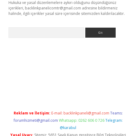
Hukuka ve yasal düzenlemelere aykırı olduğunu düşündüğünüz
içerikleri,
backlinkpanelicomtr@gmail.com
adresine bildirmeniz
halinde, ilgili içerikler yasal süre içerisinde sitemizden kaldırılacaktır.
Arama
etci
Reklam ve İletişim:
E-mail:
backlinkpaneli@gmail.com
Teams:
forumhizmeti@gmail.com
Whatsapp: 0262 606 0 726
Telegram:
@karabul
Yasal Uyarı:
Sitemiz, 5651 Sayılı Kanun gereğince Bilgi Teknolojileri