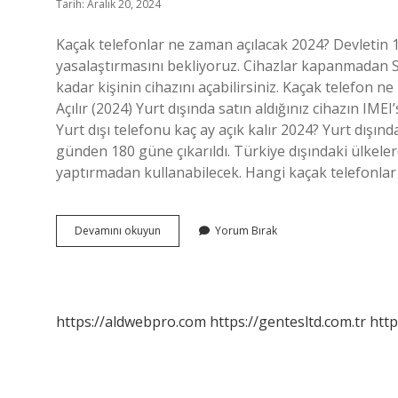
Tarih: Aralık 20, 2024
Kaçak telefonlar ne zaman açılacak 2024? Devletin 1
yasalaştırmasını bekliyoruz. Cihazlar kapanmadan S
kadar kişinin cihazını açabilirsiniz. Kaçak telefon ne
Açılır (2024) Yurt dışında satın aldığınız cihazın IM
Yurt dışı telefonu kaç ay açık kalır 2024? Yurt dışınd
günden 180 güne çıkarıldı. Türkiye dışındaki ülkele
yaptırmadan kullanabilecek. Hangi kaçak telefonlar
2024
Devamını okuyun
Yorum Bırak
Kacak
Telefonlar
Kapanacak
Mı
https://aldwebpro.com
https://gentesltd.com.tr
http