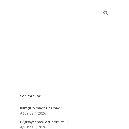
Sidebar
Son Yazılar
betci
Kamçılı olmak ne demek ?
Ağustos 7, 2026
Bilgisayar nasıl açılır dizüstü ?
Ağustos 6, 2026