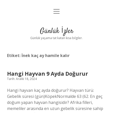
menüyü
Anasayfa
aç
Gizlilik Politikası
Günlük İzler
Yasal Uyarı
Günlük yaşama tat katan kısa bilgiler.
Hakkımızda
Etiket:
İnek kaç ay hamile kalır
Hangi Hayvan 9 Ayda Doğurur
Tarih: Aralık 18, 2024
Hangi hayvan kaç ayda doğurur? Hayvan türü:
Gebelik süresi (gün)KöpekNormalde 63 (62. En geç
doğum yapan hayvan hangisidir? Afrika filleri,
memeliler arasında en uzun gebelik süresine sahip