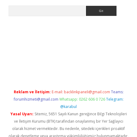
Arama
tci
Reklam ve İletişim:
E-mail:
backlinkpaneli@gmail.com
Teams:
forumhizmeti@gmail.com
Whatsapp: 0262 606 0 726
Telegram:
@karabul
Yasal Uyarı:
Sitemiz, 5651 Sayılı Kanun gereğince Bilgi Teknolojileri
ve İletişim Kurumu (BTK) tarafından onaylanmış bir Yer Sağlayıcı
olarak hizmet vermektedir. Bu nedenle, sitedeki içerikleri proaktif
olarak denetleme veya araştırma yükümlülüğümüz bulunmamaktadır.