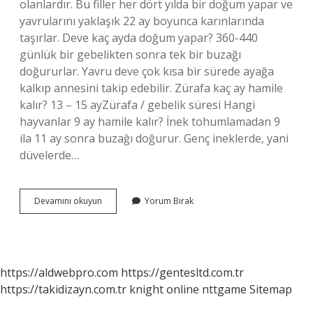
olanlardır. Bu filler her dört yılda bir doğum yapar ve
yavrularını yaklaşık 22 ay boyunca karınlarında
taşırlar. Deve kaç ayda doğum yapar? 360-440
günlük bir gebelikten sonra tek bir buzağı
doğururlar. Yavru deve çok kısa bir sürede ayağa
kalkıp annesini takip edebilir. Zürafa kaç ay hamile
kalır? 13 – 15 ayZürafa / gebelik süresi Hangi
hayvanlar 9 ay hamile kalır? İnek tohumlamadan 9
ila 11 ay sonra buzağı doğurur. Genç ineklerde, yani
düvelerde…
Hangi
Devamını okuyun
Yorum Bırak
Hayvan
9
Ayda
Doğurur
https://aldwebpro.com
https://gentesltd.com.tr
https://takidizayn.com.tr
knight online
nttgame
Sitemap