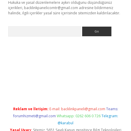
Hukuka ve yasal düzenlemelere aykırı olduğunu düşündüğünüz
içerikleri,
backlinkpanelicomtr@gmail.com
adresine bildirmeniz
halinde, ilgili içerikler yasal süre içerisinde sitemizden kaldırılacaktır.
Arama
etci
Reklam ve İletişim:
E-mail:
backlinkpaneli@gmail.com
Teams:
forumhizmeti@gmail.com
Whatsapp: 0262 606 0 726
Telegram:
@karabul
Yasal Uyarı:
Sitemiz, 5651 Sayılı Kanun gereğince Bilgi Teknolojileri