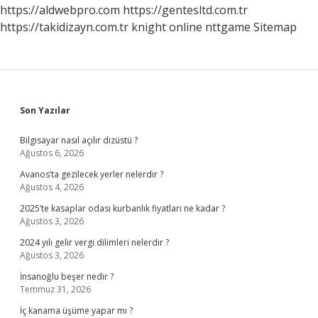
https://aldwebpro.com
https://gentesltd.com.tr
https://takidizayn.com.tr
knight online
nttgame
Sitemap
Sidebar
Son Yazılar
Bilgisayar nasıl açılır dizüstü ?
Ağustos 6, 2026
Avanos’ta gezilecek yerler nelerdir ?
Ağustos 4, 2026
2025’te kasaplar odası kurbanlık fiyatları ne kadar ?
Ağustos 3, 2026
2024 yılı gelir vergi dilimleri nelerdir ?
Ağustos 3, 2026
İnsanoğlu beşer nedir ?
Temmuz 31, 2026
İç kanama üşüme yapar mı ?