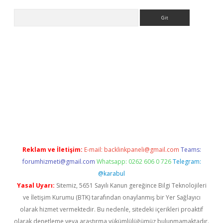
Arama
etci
Reklam ve İletişim:
E-mail:
backlinkpaneli@gmail.com
Teams:
forumhizmeti@gmail.com
Whatsapp: 0262 606 0 726
Telegram:
@karabul
Yasal Uyarı:
Sitemiz, 5651 Sayılı Kanun gereğince Bilgi Teknolojileri
ve İletişim Kurumu (BTK) tarafından onaylanmış bir Yer Sağlayıcı
olarak hizmet vermektedir. Bu nedenle, sitedeki içerikleri proaktif
olarak denetleme veya araştırma yükümlülüğümüz bulunmamaktadır.