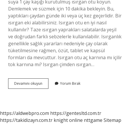
suya 1 çay kaşığı kurutulmuş ısırgan otu koyun.
Demlemek ve süzmek için 10 dakika bekleyin. Bu,
yaptıkları çaydan günde iki veya üç kez geçerlidir. Bir
ısırgan eki alabilirsiniz. Isırgan otu en iyi nasıl
kullanılır? Taze ısırgan yaprakları salatalarda yeşil
ve doğrudan farklı sebzelerle kullanılabilir. Isırganlık
genellikle sağlık yararları nedeniyle çay olarak
tüketilmesine rağmen, özüt, tablet ve kapsül
formları da mevcuttur. Isırgan otu aç karnına mı içilir
tok karnına mı? Isırgan çimden ısırgan…
Isırgan
Devamını okuyun
Yorum Bırak
Otu
Tohumu
Nasil
Tuketilir
https://aldwebpro.com
https://gentesltd.com.tr
https://takidizayn.com.tr
knight online
nttgame
Sitemap