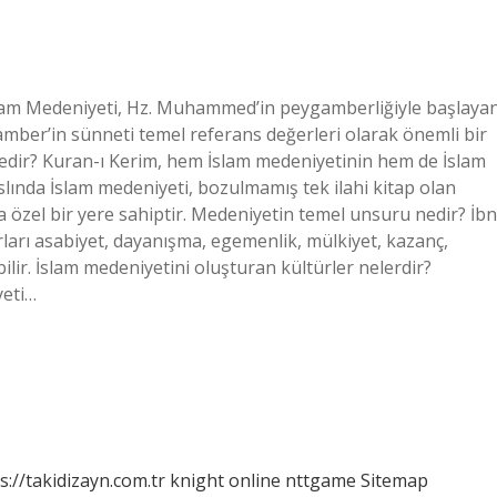
İslam Medeniyeti, Hz. Muhammed’in peygamberliğiyle başlaya
mber’in sünneti temel referans değerleri olarak önemli bir
nedir? Kuran-ı Kerim, hem İslam medeniyetinin hem de İslam
slında İslam medeniyeti, bozulmamış tek ilahi kitap olan
a özel bir yere sahiptir. Medeniyetin temel unsuru nedir? İbn
ları asabiyet, dayanışma, egemenlik, mülkiyet, kazanç,
bilir. İslam medeniyetini oluşturan kültürler nelerdir?
yeti…
s://takidizayn.com.tr
knight online
nttgame
Sitemap