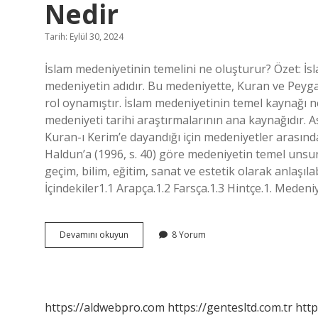
Nedir
Tarih: Eylül 30, 2024
İslam medeniyetinin temelini ne oluşturur? Özet: 
medeniyetin adıdır. Bu medeniyette, Kuran ve Peyga
rol oynamıştır. İslam medeniyetinin temel kaynağı 
medeniyeti tarihi araştırmalarının ana kaynağıdır. A
Kuran-ı Kerim’e dayandığı için medeniyetler arasınd
Haldun’a (1996, s. 40) göre medeniyetin temel unsur
geçim, bilim, eğitim, sanat ve estetik olarak anlaşıla
İçindekiler1.1 Arapça.1.2 Farsça.1.3 Hintçe.1. Medeni
İSlam
Devamını okuyun
8 Yorum
Medeniyetinin
Temelini
Oluşturan
Şey
Nedir
https://aldwebpro.com
https://gentesltd.com.tr
http