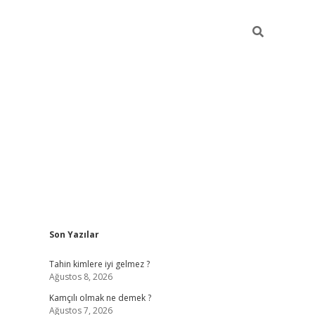
Sidebar
Son Yazılar
betci
Tahin kimlere iyi gelmez ?
Ağustos 8, 2026
Kamçılı olmak ne demek ?
Ağustos 7, 2026