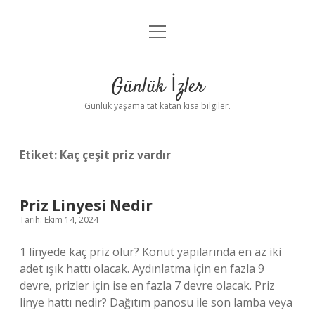
menüyü
Anasayfa
aç
Gizlilik Politikası
Günlük İzler
Yasal Uyarı
Günlük yaşama tat katan kısa bilgiler.
Hakkımızda
Etiket:
Kaç çeşit priz vardır
Priz Linyesi Nedir
Tarih: Ekim 14, 2024
1 linyede kaç priz olur? Konut yapılarında en az iki
adet ışık hattı olacak. Aydınlatma için en fazla 9
devre, prizler için ise en fazla 7 devre olacak. Priz
linye hattı nedir? Dağıtım panosu ile son lamba veya