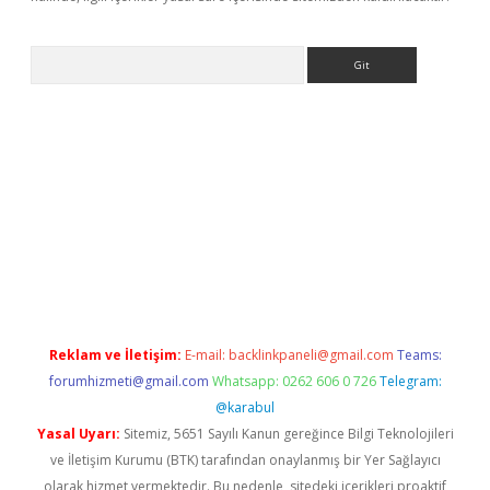
Arama
etci
Reklam ve İletişim:
E-mail:
backlinkpaneli@gmail.com
Teams:
forumhizmeti@gmail.com
Whatsapp: 0262 606 0 726
Telegram:
@karabul
Yasal Uyarı:
Sitemiz, 5651 Sayılı Kanun gereğince Bilgi Teknolojileri
ve İletişim Kurumu (BTK) tarafından onaylanmış bir Yer Sağlayıcı
olarak hizmet vermektedir. Bu nedenle, sitedeki içerikleri proaktif