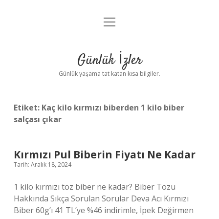
menüyü
Anasayfa
aç
Gizlilik Politikası
Günlük İzler
Yasal Uyarı
Günlük yaşama tat katan kısa bilgiler.
Hakkımızda
Etiket:
Kaç kilo kırmızı biberden 1 kilo biber
salçası çıkar
Kırmızı Pul Biberin Fiyatı Ne Kadar
Tarih: Aralık 18, 2024
1 kilo kırmızı toz biber ne kadar? Biber Tozu
Hakkında Sıkça Sorulan Sorular Deva Acı Kırmızı
Biber 60g’ı 41 TL’ye %46 indirimle, İpek Değirmen