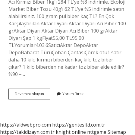
Acı Kırmızı Biber 1kg’ı 284 TL’ye %8 indirimle, Ekoloji
Market Biber Tozu 40g’ı 62 TL’ye %5 indirimle satın
alabilirsiniz. 100 gram pul biber kaç TL? En Çok
Karşılaştırılan Aktar Diyarı Aktar Diyarı Acı Biber 100
grAktar Diyarı Aktar Diyarı Acı Biber 100 grAktar
Diyarı Şap 1 kgFiyat55,00 TL95,00
TLYorumlar4.03.6SatıcıAktar DepoAktar
DepoBaharat TürüÇoban ÇantasıÇörek otu1 satır
daha 10 kilo kırmızı biberden kaç kilo toz biber
çıkar? 1 kilo biberden ne kadar toz biber elde edilir?
%90 –…
Kırmızı
Devamını okuyun
Yorum Bırak
Pul
Biberin
Fiyatı
Ne
Kadar
https://aldwebpro.com
https://gentesltd.com.tr
https://takidizayn.com.tr
knight online
nttgame
Sitemap