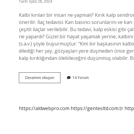
Tarih: Eylül 28, 2024
Kalbi kırılan bir insan ne yapmalı? Kırık kalp sendr
önerilir. İlaç tedavisi: Kan basıncı sorunlarını ve k
çeşitli ilaçlar verilebilir. Bu tedavi, kalp eskisi gib
ne yapardı? Güzel bir hayat yaşamak yerine, kalbini
(s.a.v.) şöyle buyurmuştur: “Kim bir başkasının kalbi
dilediği her şey, gözyaşları yere düşmeden önce ger
kalp kırıklığından ölebileceğini düşünmüş olabilir. B
Kalp
Devamını okuyun
14 Yorum
Kırdım
Ne
Yapmalıyım
https://aldwebpro.com
https://gentesltd.com.tr
http