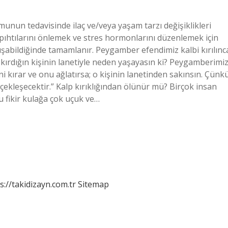
omunun tedavisinde ilaç ve/veya yaşam tarzı değişiklikleri
an pıhtılarını önlemek ve stres hormonlarını düzenlemek için
i çalışabildiğinde tamamlanır. Peygamber efendimiz kalbi kırılınc
 kırdığın kişinin lanetiyle neden yaşayasın ki? Peygamberimi
ni kırar ve onu ağlatırsa; o kişinin lanetinden sakınsın. Çünk
çekleşecektir.” Kalp kırıklığından ölünür mü? Birçok insan
u fikir kulağa çok uçuk ve…
s://takidizayn.com.tr
Sitemap