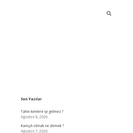
Sidebar
Son Yazılar
betci
Tahin kimlere iyi gelmez ?
Ağustos 8, 2026
Kamçılı olmak ne demek ?
Ağustos 7, 2026