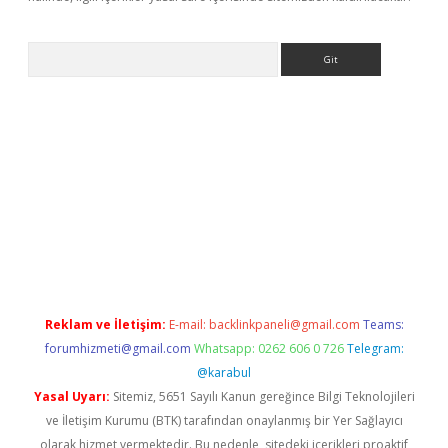
Arama
etci
Reklam ve İletişim:
E-mail:
backlinkpaneli@gmail.com
Teams:
forumhizmeti@gmail.com
Whatsapp: 0262 606 0 726
Telegram:
@karabul
Yasal Uyarı:
Sitemiz, 5651 Sayılı Kanun gereğince Bilgi Teknolojileri
ve İletişim Kurumu (BTK) tarafından onaylanmış bir Yer Sağlayıcı
olarak hizmet vermektedir. Bu nedenle, sitedeki içerikleri proaktif