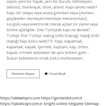
seçim, yeni bir hayat, yeni bir durum, bilinmeyen,
tekinsiz, maneviyat, ölüm, ahiret. Kapı tanımı nedir?
Kapı, bir odaya veya araca girerken veya çıkarken
geçilebilen menteşeli (menteşe mekanizması),
sürgülü veya elektronik olarak açılan bir panel veya
bölme açıklığıdır. Eski Türkçede kapı ne demek?
Türkçe: Eski Türkçe: kapug‎ (otk) (kapug), kapığ‎ (otk)
(kapığ) Kapı kökü nedir? 9- Kapı, kapatmak,
kapamak, kapak, içermek, kapsam, kap, örten,
kapalı, örtmek kelimeleri de aynı kökten gelir…
Bütün kelimelerin ortak kökü muhtemelen…
Kapısı
Devamını okuyun
Yorum Bırak
Anlamı
Nedir
https://aldwebpro.com
https://gentesltd.com.tr
https://takidizayn.com.tr
knight online
nttgame
Sitemap