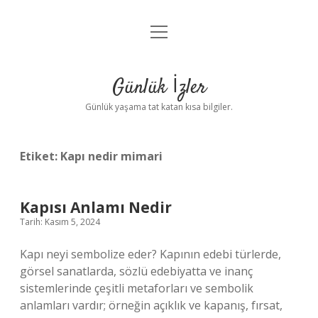
menüyü
Anasayfa
aç
Gizlilik Politikası
Günlük İzler
Yasal Uyarı
Günlük yaşama tat katan kısa bilgiler.
Hakkımızda
Etiket:
Kapı nedir mimari
Kapısı Anlamı Nedir
Tarih: Kasım 5, 2024
Kapı neyi sembolize eder? Kapının edebi türlerde,
görsel sanatlarda, sözlü edebiyatta ve inanç
sistemlerinde çeşitli metaforları ve sembolik
anlamları vardır; örneğin açıklık ve kapanış, fırsat,