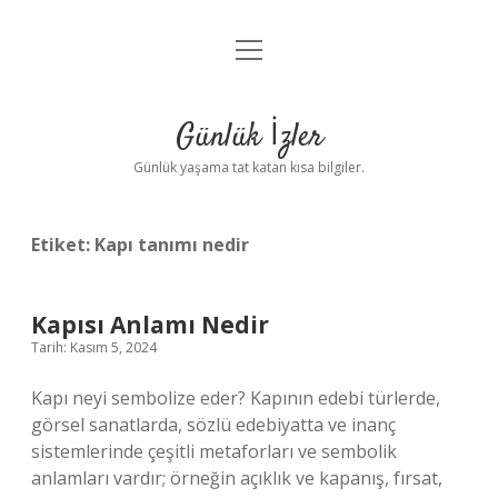
menüyü
Anasayfa
aç
Gizlilik Politikası
Günlük İzler
Yasal Uyarı
Günlük yaşama tat katan kısa bilgiler.
Hakkımızda
Etiket:
Kapı tanımı nedir
Kapısı Anlamı Nedir
Tarih: Kasım 5, 2024
Kapı neyi sembolize eder? Kapının edebi türlerde,
görsel sanatlarda, sözlü edebiyatta ve inanç
sistemlerinde çeşitli metaforları ve sembolik
anlamları vardır; örneğin açıklık ve kapanış, fırsat,