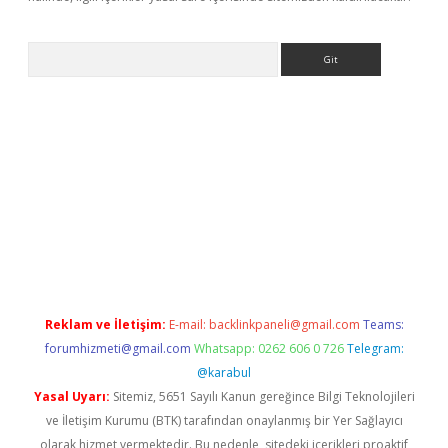
Arama
etci
Reklam ve İletişim:
E-mail:
backlinkpaneli@gmail.com
Teams:
forumhizmeti@gmail.com
Whatsapp: 0262 606 0 726
Telegram:
@karabul
Yasal Uyarı:
Sitemiz, 5651 Sayılı Kanun gereğince Bilgi Teknolojileri
ve İletişim Kurumu (BTK) tarafından onaylanmış bir Yer Sağlayıcı
olarak hizmet vermektedir. Bu nedenle, sitedeki içerikleri proaktif