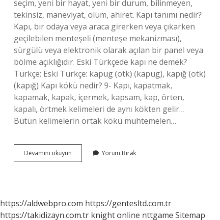
seçim, yeni bir hayat, yeni bir durum, bilinmeyen,
tekinsiz, maneviyat, ölüm, ahiret. Kapı tanımı nedir?
Kapı, bir odaya veya araca girerken veya çıkarken
geçilebilen menteşeli (menteşe mekanizması),
sürgülü veya elektronik olarak açılan bir panel veya
bölme açıklığıdır. Eski Türkçede kapı ne demek?
Türkçe: Eski Türkçe: kapug‎ (otk) (kapug), kapığ‎ (otk)
(kapığ) Kapı kökü nedir? 9- Kapı, kapatmak,
kapamak, kapak, içermek, kapsam, kap, örten,
kapalı, örtmek kelimeleri de aynı kökten gelir…
Bütün kelimelerin ortak kökü muhtemelen…
Kapısı
Devamını okuyun
Yorum Bırak
Anlamı
Nedir
https://aldwebpro.com
https://gentesltd.com.tr
https://takidizayn.com.tr
knight online
nttgame
Sitemap