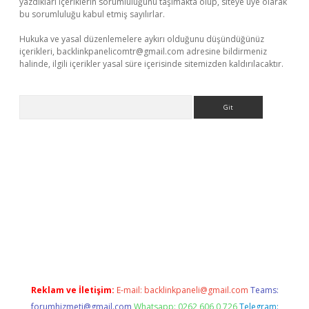
yazdıkları içeriklerin sorumluluğunu taşımakta olup, siteye üye olarak
bu sorumluluğu kabul etmiş sayılırlar.
Hukuka ve yasal düzenlemelere aykırı olduğunu düşündüğünüz
içerikleri,
backlinkpanelicomtr@gmail.com
adresine bildirmeniz
halinde, ilgili içerikler yasal süre içerisinde sitemizden kaldırılacaktır.
Arama
etci
Reklam ve İletişim:
E-mail:
backlinkpaneli@gmail.com
Teams:
forumhizmeti@gmail.com
Whatsapp: 0262 606 0 726
Telegram: