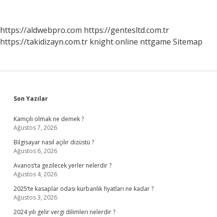
Ne
Olur
https://aldwebpro.com
https://gentesltd.com.tr
https://takidizayn.com.tr
knight online
nttgame
Sitemap
Sidebar
Son Yazılar
Kamçılı olmak ne demek ?
Ağustos 7, 2026
Bilgisayar nasıl açılır dizüstü ?
Ağustos 6, 2026
Avanos’ta gezilecek yerler nelerdir ?
Ağustos 4, 2026
2025’te kasaplar odası kurbanlık fiyatları ne kadar ?
Ağustos 3, 2026
2024 yılı gelir vergi dilimleri nelerdir ?