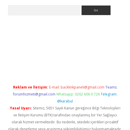
Arama
ci
Reklam ve İletişim:
E-mail:
backlinkpaneli@gmail.com
Teams:
forumhizmeti@gmail.com
Whatsapp: 0262 606 0 726
Telegram:
@karabul
Yasal Uyarı:
Sitemiz, 5651 Sayılı Kanun gereğince Bilgi Teknolojileri
ve İletişim Kurumu (BTK) tarafından onaylanmış bir Yer Sağlayıcı
olarak hizmet vermektedir. Bu nedenle, sitedeki içerikleri proaktif
olarak denetleme veya araştırma yükümlülüğümüz bulunmamaktadır.