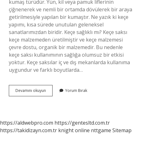
kumaş türüdür. Yün, kil veya pamuk liflerinin
çiğnenerek ve nemli bir ortamda dövülerek bir araya
getirilmesiyle yapılan bir kumaştır. Ne yazık ki keçe
yapımı, kısa sürede unutulan geleneksel
sanatlarımızdan biridir. Keçe sağlıklı mı? Keçe saksı
keçe malzemeden üretilmiştir ve keçe malzemesi
çevre dostu, organik bir malzemedir. Bu nedenle
keçe saksı kullanımının sağlığa olumsuz bir etkisi
yoktur. Keçe saksılar iç ve dış mekanlarda kullanıma
uygundur ve farklı boyutlarda…
Geleneksel
Devamını okuyun
Yorum Bırak
Keçe
Nedir
https://aldwebpro.com
https://gentesltd.com.tr
https://takidizayn.com.tr
knight online
nttgame
Sitemap