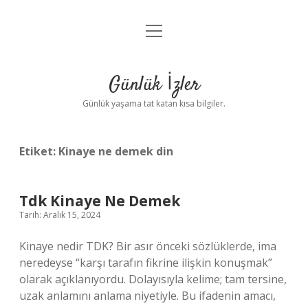
menüyü
Anasayfa
aç
Gizlilik Politikası
Günlük İzler
Yasal Uyarı
Günlük yaşama tat katan kısa bilgiler.
Hakkımızda
Etiket:
Kinaye ne demek din
Tdk Kinaye Ne Demek
Tarih: Aralık 15, 2024
Kinaye nedir TDK? Bir asır önceki sözlüklerde, ima
neredeyse “karşı tarafın fikrine ilişkin konuşmak”
olarak açıklanıyordu. Dolayısıyla kelime; tam tersine,
uzak anlamını anlama niyetiyle. Bu ifadenin amacı,