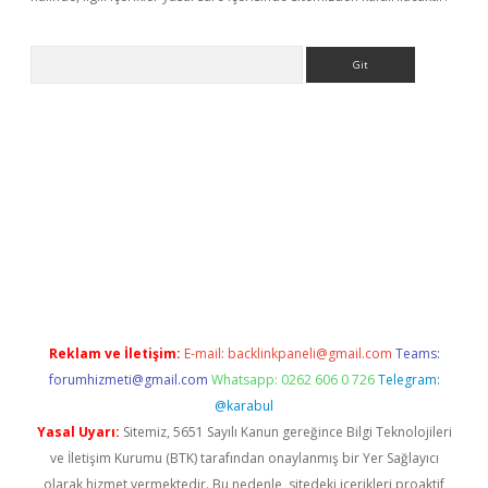
Arama
etci
Reklam ve İletişim:
E-mail:
backlinkpaneli@gmail.com
Teams:
forumhizmeti@gmail.com
Whatsapp: 0262 606 0 726
Telegram:
@karabul
Yasal Uyarı:
Sitemiz, 5651 Sayılı Kanun gereğince Bilgi Teknolojileri
ve İletişim Kurumu (BTK) tarafından onaylanmış bir Yer Sağlayıcı
olarak hizmet vermektedir. Bu nedenle, sitedeki içerikleri proaktif