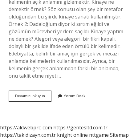
kelimenin açık anlamını gizlemektir. Kinaye ne
demektir örnek? Söz konusu olan şey bir metafor
olduğundan bu şiirde kinaye sanatı kullanılmıştır.
Örnek 2: Dadaloğlum diyor ki sırtım eğildi ve
gözümün mücevheri yerlere saçıldı. Kinaye yaptım
ne demek? Alegori veya alegori, bir fikri kapalı,
dolaylı bir şekilde ifade eden örtülü bir kelimedir.
Edebiyatta, belirli bir amaç için gerçek ve mecazi
anlamda kelimelerin kullanılmasıdır. Ayrıca, bir
kelimenin gerçek anlamından farklı bir anlamda,
onu taklit etme niyeti…
Tdk
Devamını okuyun
Yorum Bırak
Kinaye
Ne
Demek
https://aldwebpro.com
https://gentesltd.com.tr
https://takidizayn.com.tr
knight online
nttgame
Sitemap