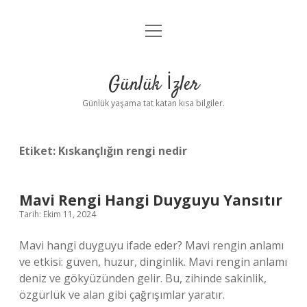
menüyü
Anasayfa
aç
Gizlilik Politikası
Günlük İzler
Yasal Uyarı
Günlük yaşama tat katan kısa bilgiler.
Hakkımızda
Etiket:
Kıskançlığın rengi nedir
Mavi Rengi Hangi Duyguyu Yansıtır
Tarih: Ekim 11, 2024
Mavi hangi duyguyu ifade eder? Mavi rengin anlamı
ve etkisi: güven, huzur, dinginlik. Mavi rengin anlamı
deniz ve gökyüzünden gelir. Bu, zihinde sakinlik,
özgürlük ve alan gibi çağrışımlar yaratır.