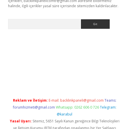
içerikleri,
backlinkpanelicomtr@gmail.com
adresine bildirmeniz
halinde, ilgili içerikler yasal süre içerisinde sitemizden kaldırılacaktır.
Arama
etci
Reklam ve İletişim:
E-mail:
backlinkpaneli@gmail.com
Teams:
forumhizmeti@gmail.com
Whatsapp: 0262 606 0 726
Telegram:
@karabul
Yasal Uyarı:
Sitemiz, 5651 Sayılı Kanun gereğince Bilgi Teknolojileri
ve İletişim Kurumu (BTK) tarafından onaylanmış bir Yer Sağlayıcı