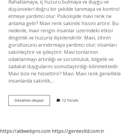
Rahatlamaya, iç huzuru bulmaya ve duygu ve
düşünceleri doğru bir şekilde tanımaya ve kontrol
etmeye yardımcı olur. Psikolojide mavi renk ne
anlama gelir? Mavi renk sakinlik hissini artırır. Bu
nedenle, mavi rengin insanlar üzerindeki etkisi
dinginlik ve huzurla ilişkilendirilir. Mavi, zihnin
gürültüsünü arındırmaya yardımcı olur; insanları
sakinleştirir ve iyileştirir. Mavi tonlarının
odaklanmayı artırdığı ve sorumluluk, bilgelik ve
sadakat duygularını somutlaştırdığı bilinmektedir.
Mavi bize ne hissettirir? Mavi. Mavi renk genellikle
insanlarda sakinlik,…
Mavi
Devamını okuyun
12 Yorum
Rengi
Hangi
Duyguyu
Yansıtır
https://aldwebpro.com
https://gentesltd.com.tr