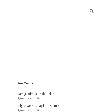
Sidebar
Son Yazılar
betci
Kamçılı olmak ne demek ?
Ağustos 7, 2026
Bilgisayar nasıl açılır dizüstü ?
Ağustos 6, 2026