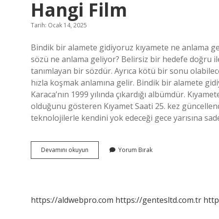
Hangi Film
Tarih: Ocak 14, 2025
Bindik bir alamete gidiyoruz kıyamete ne anlama ge
sözü ne anlama geliyor? Belirsiz bir hedefe doğru 
tanımlayan bir sözdür. Ayrıca kötü bir sonu olabilec
hızla koşmak anlamına gelir. Bindik bir alamete gid
Karaca’nın 1999 yılında çıkardığı albümdür. Kıyame
olduğunu gösteren Kıyamet Saati 25. kez güncellendi.
teknolojilerle kendini yok edeceği gece yarısına sa
Bindik
Devamını okuyun
Yorum Bırak
Bir
Alamete
Gidiyoruz
Kıyamete
Hangi
https://aldwebpro.com
https://gentesltd.com.tr
http
Film