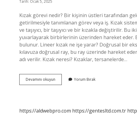
Tarih: Ocak 5, 2025
Kızak görevi nedir? Bir kişinin üstleri tarafından 
getirilmesiyle tanımlanan görev veya iş. Kızak siste
ve taşıyıcı, bir taşıyıcı ve bir kızakla değiştirilir. B
yuvarlayarak birbirlerinin üzerinden hareket eder. 
bulunur. Lineer kızak ne işe yarar? Doğrusal bir e
kılavuza doğrusal ray, bu ray üzerinde hareket ed
adı verilir. Kızak neresi? Kızaklar, tersanelerde…
Kızak
Devamını okuyun
Yorum Bırak
Ne
Işe
Yarar
https://aldwebpro.com
https://gentesltd.com.tr
http