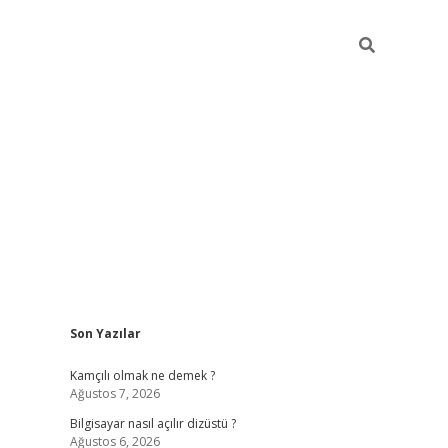
Sidebar
Son Yazılar
betci
Kamçılı olmak ne demek ?
Ağustos 7, 2026
Bilgisayar nasıl açılır dizüstü ?
Ağustos 6, 2026