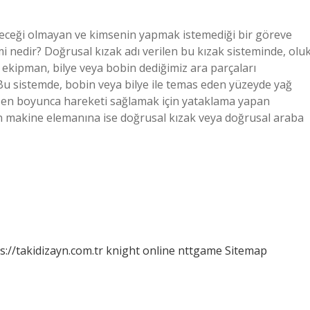
geleceği olmayan ve kimsenin yapmak istemediği bir göreve
mi nedir? Doğrusal kızak adı verilen bu kızak sisteminde, olu
u iki ekipman, bilye veya bobin dediğimiz ara parçaları
Bu sistemde, bobin veya bilye ile temas eden yüzeyde yağ
ksen boyunca hareketi sağlamak için yataklama yapan
en makine elemanına ise doğrusal kızak veya doğrusal araba
s://takidizayn.com.tr
knight online
nttgame
Sitemap