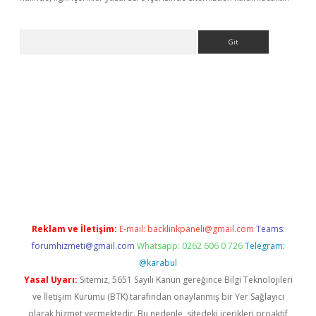
Arama
betci
Reklam ve İletişim:
E-mail:
backlinkpaneli@gmail.com
Teams:
forumhizmeti@gmail.com
Whatsapp: 0262 606 0 726
Telegram:
@karabul
Yasal Uyarı:
Sitemiz, 5651 Sayılı Kanun gereğince Bilgi Teknolojileri
ve İletişim Kurumu (BTK) tarafından onaylanmış bir Yer Sağlayıcı
olarak hizmet vermektedir. Bu nedenle, sitedeki içerikleri proaktif