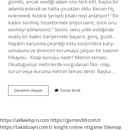
gömdü, ancak sevdiği adam onu ​​terk etti, başka bir
adamla evlendi ve hatta çocukları oldu. Benan hiç
evlenmedi. Kızılcık Şerbeti kitabı neyi anlatıyor? “Bir
kadını sevilmiş hissettirmek istiyorsanız, önce onu
sevmeyi bilmelisiniz.” Sevim, sekiz yıllık evliliğinde
mutlu bir kadın; kariyerinde başarılı, genç, güzel…
Hayatın karşısına çıkardığı kötü sürprizlere karşı
umudunu ve direncini korumaya çalışan bir kadının
hikayesi… Kitap konusu nedir? Metnin teması:
Okuduğumuz metinlerde vurgulanan fikir, olay,
sorun veya duruma metnin teması denir. Başka…
Şudan
Devamını okuyun
Yorum Bırak
Kitap
Konusu
Nedir
https://aldwebpro.com
https://gentesltd.com.tr
https://takidizayn.com.tr
knight online
nttgame
Sitemap