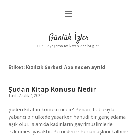
menüyü
Anasayfa
aç
Gizlilik Politikası
Günlük İzler
Yasal Uyarı
Günlük yaşama tat katan kısa bilgiler.
Hakkımızda
Etiket:
Kızılcık Şerbeti Apo neden ayrıldı
Şudan Kitap Konusu Nedir
Tarih: Aralık 7, 2024
Şuden kitabın konusu nedir? Benan, babasıyla
yabancı bir ülkede yaşarken Yahudi bir genç adama
aşık olur. İslam’da kadınların gayrimüslimlerle
evlenmesi yasaktır. Bu nedenle Benan aşkını kalbine