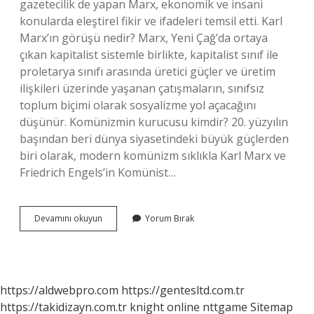
gazetecilik de yapan Marx, ekonomik ve insani
konularda eleştirel fikir ve ifadeleri temsil etti. Karl
Marx’ın görüşü nedir? Marx, Yeni Çağ’da ortaya
çıkan kapitalist sistemle birlikte, kapitalist sınıf ile
proletarya sınıfı arasında üretici güçler ve üretim
ilişkileri üzerinde yaşanan çatışmaların, sınıfsız
toplum biçimi olarak sosyalizme yol açacağını
düşünür. Komünizmin kurucusu kimdir? 20. yüzyılın
başından beri dünya siyasetindeki büyük güçlerden
biri olarak, modern komünizm sıklıkla Karl Marx ve
Friedrich Engels’in Komünist…
Marksizm
Devamını okuyun
Yorum Bırak
Kime
Ait
https://aldwebpro.com
https://gentesltd.com.tr
https://takidizayn.com.tr
knight online
nttgame
Sitemap