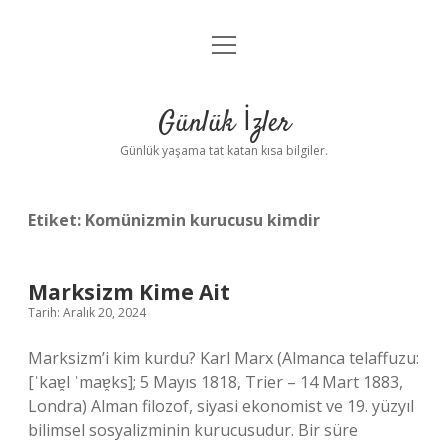
menüyü
Anasayfa
aç
Gizlilik Politikası
Günlük İzler
Yasal Uyarı
Günlük yaşama tat katan kısa bilgiler.
Hakkımızda
Etiket:
Komünizmin kurucusu kimdir
Marksizm Kime Ait
Tarih: Aralık 20, 2024
Marksizm’i kim kurdu? Karl Marx (Almanca telaffuzu:
[ˈkaɐ̯l ˈmaɐ̯ks]; 5 Mayıs 1818, Trier – 14 Mart 1883,
Londra) Alman filozof, siyasi ekonomist ve 19. yüzyıl
bilimsel sosyalizminin kurucusudur. Bir süre