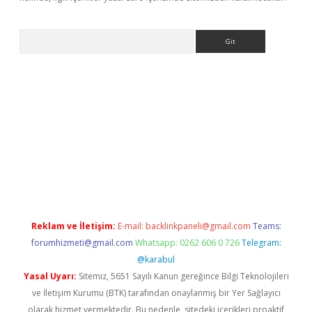
Arama
etci
Reklam ve İletişim:
E-mail:
backlinkpaneli@gmail.com
Teams:
forumhizmeti@gmail.com
Whatsapp: 0262 606 0 726
Telegram:
@karabul
Yasal Uyarı:
Sitemiz, 5651 Sayılı Kanun gereğince Bilgi Teknolojileri
ve İletişim Kurumu (BTK) tarafından onaylanmış bir Yer Sağlayıcı
olarak hizmet vermektedir. Bu nedenle, sitedeki içerikleri proaktif