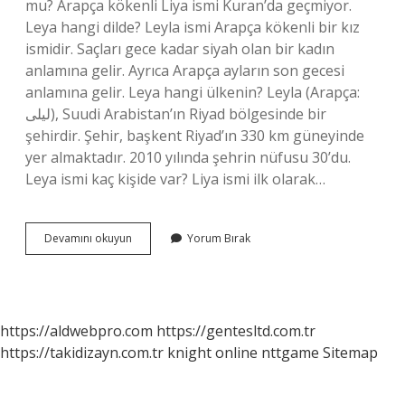
mu? Arapça kökenli Liya ismi Kuran’da geçmiyor.
Leya hangi dilde? Leyla ismi Arapça kökenli bir kız
ismidir. Saçları gece kadar siyah olan bir kadın
anlamına gelir. Ayrıca Arapça ayların son gecesi
anlamına gelir. Leya hangi ülkenin? Leyla (Arapça:
لیلى), Suudi Arabistan’ın Riyad bölgesinde bir
şehirdir. Şehir, başkent Riyad’ın 330 km güneyinde
yer almaktadır. 2010 yılında şehrin nüfusu 30’du.
Leya ismi kaç kişide var? Liya ismi ilk olarak…
Leya
Devamını okuyun
Yorum Bırak
Isminin
Anlami
Nedir
https://aldwebpro.com
https://gentesltd.com.tr
https://takidizayn.com.tr
knight online
nttgame
Sitemap