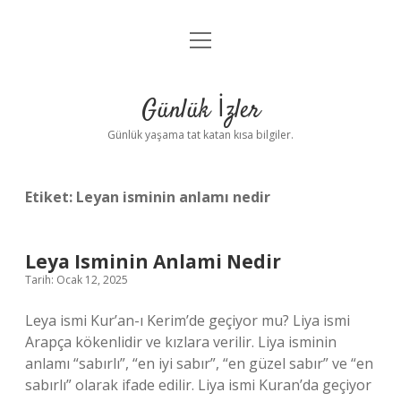
menüyü
Anasayfa
aç
Gizlilik Politikası
Günlük İzler
Yasal Uyarı
Günlük yaşama tat katan kısa bilgiler.
Hakkımızda
Etiket:
Leyan isminin anlamı nedir
Leya Isminin Anlami Nedir
Tarih: Ocak 12, 2025
Leya ismi Kur’an-ı Kerim’de geçiyor mu? Liya ismi
Arapça kökenlidir ve kızlara verilir. Liya isminin
anlamı “sabırlı”, “en iyi sabır”, “en güzel sabır” ve “en
sabırlı” olarak ifade edilir. Liya ismi Kuran’da geçiyor