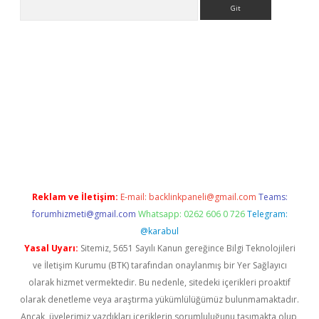
Arama
etci
Reklam ve İletişim:
E-mail:
backlinkpaneli@gmail.com
Teams:
forumhizmeti@gmail.com
Whatsapp: 0262 606 0 726
Telegram:
@karabul
Yasal Uyarı:
Sitemiz, 5651 Sayılı Kanun gereğince Bilgi Teknolojileri
ve İletişim Kurumu (BTK) tarafından onaylanmış bir Yer Sağlayıcı
olarak hizmet vermektedir. Bu nedenle, sitedeki içerikleri proaktif
olarak denetleme veya araştırma yükümlülüğümüz bulunmamaktadır.
Ancak, üyelerimiz yazdıkları içeriklerin sorumluluğunu taşımakta olup,