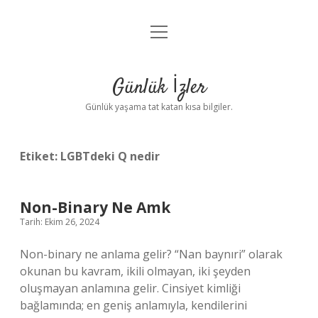
menüyü
Anasayfa
aç
Gizlilik Politikası
Günlük İzler
Yasal Uyarı
Günlük yaşama tat katan kısa bilgiler.
Hakkımızda
Etiket:
LGBTdeki Q nedir
Non-Binary Ne Amk
Tarih: Ekim 26, 2024
Non-binary ne anlama gelir? “Nan baynıri” olarak
okunan bu kavram, ikili olmayan, iki şeyden
oluşmayan anlamına gelir. Cinsiyet kimliği
bağlamında; en geniş anlamıyla, kendilerini