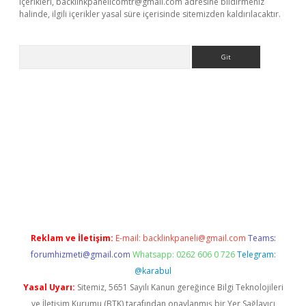
içerikleri,
backlinkpanelicomtr@gmail.com
adresine bildirmeniz
halinde, ilgili içerikler yasal süre içerisinde sitemizden kaldırılacaktır.
Arama
etci
Reklam ve İletişim:
E-mail:
backlinkpaneli@gmail.com
Teams:
forumhizmeti@gmail.com
Whatsapp: 0262 606 0 726
Telegram:
@karabul
Yasal Uyarı:
Sitemiz, 5651 Sayılı Kanun gereğince Bilgi Teknolojileri
ve İletişim Kurumu (BTK) tarafından onaylanmış bir Yer Sağlayıcı