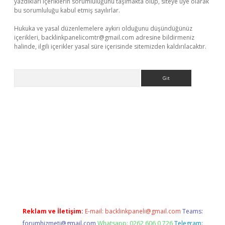
yazdıkları içeriklerin sorumluluğunu taşımakta olup, siteye üye olarak
bu sorumluluğu kabul etmiş sayılırlar.
Hukuka ve yasal düzenlemelere aykırı olduğunu düşündüğünüz
içerikleri,
backlinkpanelicomtr@gmail.com
adresine bildirmeniz
halinde, ilgili içerikler yasal süre içerisinde sitemizden kaldırılacaktır.
Arama
i
Reklam ve İletişim:
E-mail:
backlinkpaneli@gmail.com
Teams:
forumhizmeti@gmail.com
Whatsapp: 0262 606 0 726
Telegram: