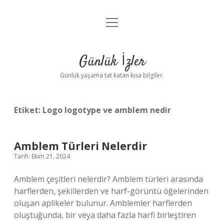
menüyü
Anasayfa
aç
Gizlilik Politikası
Günlük İzler
Yasal Uyarı
Günlük yaşama tat katan kısa bilgiler.
Hakkımızda
Etiket:
Logo logotype ve amblem nedir
Amblem Türleri Nelerdir
Tarih: Ekim 21, 2024
Amblem çeşitleri nelerdir? Amblem türleri arasında
harflerden, şekillerden ve harf-görüntü öğelerinden
oluşan aplikeler bulunur. Amblemler harflerden
oluştuğunda, bir veya daha fazla harfi birleştiren