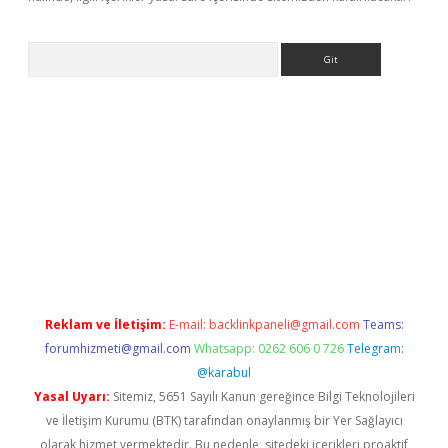
Arama
betci
Reklam ve İletişim:
E-mail:
backlinkpaneli@gmail.com
Teams:
forumhizmeti@gmail.com
Whatsapp: 0262 606 0 726
Telegram:
@karabul
Yasal Uyarı:
Sitemiz, 5651 Sayılı Kanun gereğince Bilgi Teknolojileri
ve İletişim Kurumu (BTK) tarafından onaylanmış bir Yer Sağlayıcı
olarak hizmet vermektedir. Bu nedenle, sitedeki içerikleri proaktif