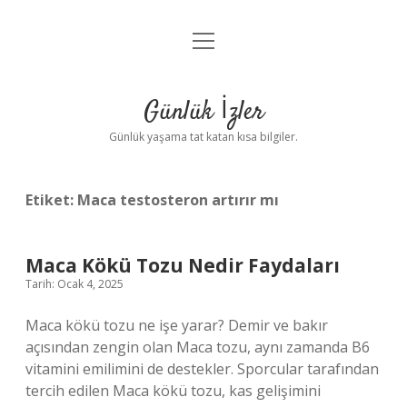
menüyü
Anasayfa
aç
Gizlilik Politikası
Günlük İzler
Yasal Uyarı
Günlük yaşama tat katan kısa bilgiler.
Hakkımızda
Etiket:
Maca testosteron artırır mı
Maca Kökü Tozu Nedir Faydaları
Tarih: Ocak 4, 2025
Maca kökü tozu ne işe yarar? Demir ve bakır
açısından zengin olan Maca tozu, aynı zamanda B6
vitamini emilimini de destekler. Sporcular tarafından
tercih edilen Maca kökü tozu, kas gelişimini