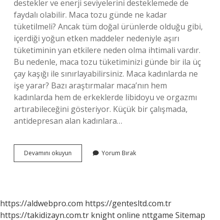
destekler ve enerji seviyelerini desteklemede de
faydalı olabilir. Maca tozu günde ne kadar
tüketilmeli? Ancak tüm doğal ürünlerde olduğu gibi,
içerdiği yoğun etken maddeler nedeniyle aşırı
tüketiminin yan etkilere neden olma ihtimali vardır.
Bu nedenle, maca tozu tüketiminizi günde bir ila üç
çay kaşığı ile sınırlayabilirsiniz. Maca kadınlarda ne
işe yarar? Bazı araştırmalar maca’nın hem
kadınlarda hem de erkeklerde libidoyu ve orgazmı
artırabileceğini gösteriyor. Küçük bir çalışmada,
antidepresan alan kadınlara…
Maca
Devamını okuyun
Yorum Bırak
Kökü
Tozu
Nedir
Faydaları
https://aldwebpro.com
https://gentesltd.com.tr
https://takidizayn.com.tr
knight online
nttgame
Sitemap