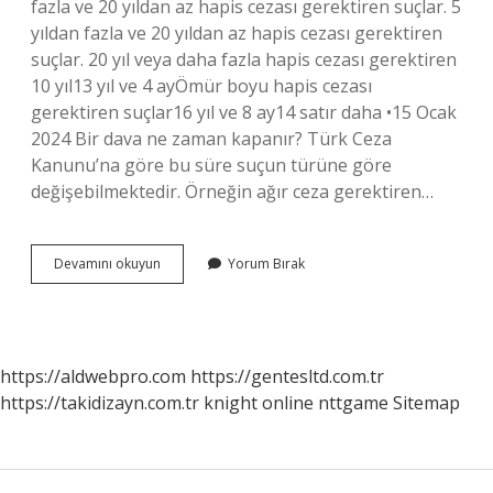
fazla ve 20 yıldan az hapis cezası gerektiren suçlar. 5
yıldan fazla ve 20 yıldan az hapis cezası gerektiren
suçlar. 20 yıl veya daha fazla hapis cezası gerektiren
10 yıl13 yıl ve 4 ayÖmür boyu hapis cezası
gerektiren suçlar16 yıl ve 8 ay14 satır daha •15 Ocak
2024 Bir dava ne zaman kapanır? Türk Ceza
Kanunu’na göre bu süre suçun türüne göre
değişebilmektedir. Örneğin ağır ceza gerektiren…
Açılan
Devamını okuyun
Yorum Bırak
Dava
Kapanır
Mı
https://aldwebpro.com
https://gentesltd.com.tr
https://takidizayn.com.tr
knight online
nttgame
Sitemap