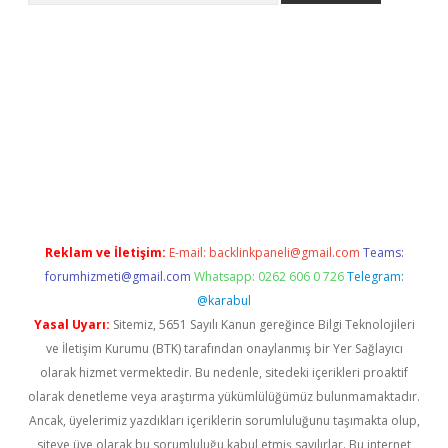
etci
Reklam ve İletişim:
E-mail:
backlinkpaneli@gmail.com
Teams:
forumhizmeti@gmail.com
Whatsapp: 0262 606 0 726
Telegram:
@karabul
Yasal Uyarı:
Sitemiz, 5651 Sayılı Kanun gereğince Bilgi Teknolojileri
ve İletişim Kurumu (BTK) tarafından onaylanmış bir Yer Sağlayıcı
olarak hizmet vermektedir. Bu nedenle, sitedeki içerikleri proaktif
olarak denetleme veya araştırma yükümlülüğümüz bulunmamaktadır.
Ancak, üyelerimiz yazdıkları içeriklerin sorumluluğunu taşımakta olup,
siteye üye olarak bu sorumluluğu kabul etmiş sayılırlar. Bu internet