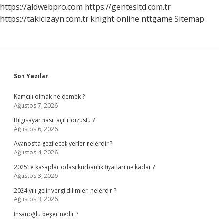
https://aldwebpro.com
https://gentesltd.com.tr
https://takidizayn.com.tr
knight online
nttgame
Sitemap
Sidebar
Son Yazılar
Kamçılı olmak ne demek ?
Ağustos 7, 2026
Bilgisayar nasıl açılır dizüstü ?
Ağustos 6, 2026
Avanos’ta gezilecek yerler nelerdir ?
Ağustos 4, 2026
2025’te kasaplar odası kurbanlık fiyatları ne kadar ?
Ağustos 3, 2026
2024 yılı gelir vergi dilimleri nelerdir ?
Ağustos 3, 2026
İnsanoğlu beşer nedir ?