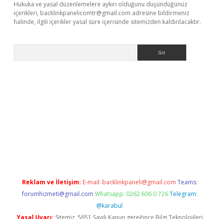
Hukuka ve yasal düzenlemelere aykırı olduğunu düşündüğünüz
içerikleri,
backlinkpanelicomtr@gmail.com
adresine bildirmeniz
halinde, ilgili içerikler yasal süre içerisinde sitemizden kaldırılacaktır.
Arama
etci
Reklam ve İletişim:
E-mail:
backlinkpaneli@gmail.com
Teams:
forumhizmeti@gmail.com
Whatsapp: 0262 606 0 726
Telegram:
@karabul
Yasal Uyarı:
Sitemiz, 5651 Sayılı Kanun gereğince Bilgi Teknolojileri