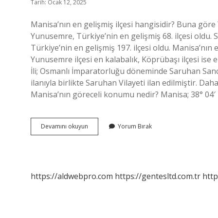
Tarih: Ocak 12, 2025
Manisa’nın en gelişmiş ilçesi hangisidir? Buna göre
Yunusemre, Türkiye’nin en gelişmiş 68. ilçesi oldu. S
Türkiye’nin en gelişmiş 197. ilçesi oldu. Manisa’nın 
Yunusemre ilçesi en kalabalık, Köprübaşı ilçesi ise 
İli; Osmanlı İmparatorluğu döneminde Saruhan Sanca
ilanıyla birlikte Saruhan Vilayeti ilan edilmiştir. Da
Manisa’nın göreceli konumu nedir? Manisa; 38° 04′
Manisa
Devamını okuyun
Yorum Bırak
Merkez
Ilçe
Hangisi
https://aldwebpro.com
https://gentesltd.com.tr
http