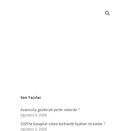
Sidebar
Son Yazılar
betci
Avanos’ta gezilecek yerler nelerdir ?
Ağustos 4, 2026
2025’te kasaplar odası kurbanlık fiyatları ne kadar ?
Ağustos 3, 2026