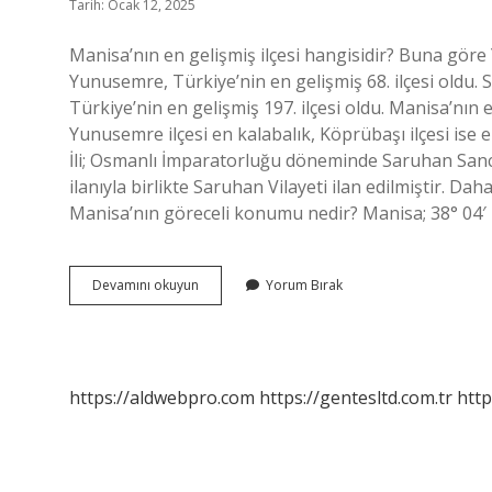
Tarih: Ocak 12, 2025
Manisa’nın en gelişmiş ilçesi hangisidir? Buna göre
Yunusemre, Türkiye’nin en gelişmiş 68. ilçesi oldu. S
Türkiye’nin en gelişmiş 197. ilçesi oldu. Manisa’nın 
Yunusemre ilçesi en kalabalık, Köprübaşı ilçesi ise 
İli; Osmanlı İmparatorluğu döneminde Saruhan Sanca
ilanıyla birlikte Saruhan Vilayeti ilan edilmiştir. Da
Manisa’nın göreceli konumu nedir? Manisa; 38° 04′
Manisa
Devamını okuyun
Yorum Bırak
Merkez
Ilçe
Hangisi
https://aldwebpro.com
https://gentesltd.com.tr
http