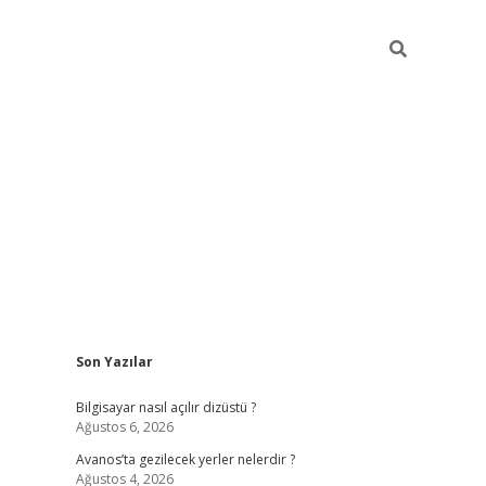
Sidebar
Son Yazılar
betci
Bilgisayar nasıl açılır dizüstü ?
Ağustos 6, 2026
Avanos’ta gezilecek yerler nelerdir ?
Ağustos 4, 2026