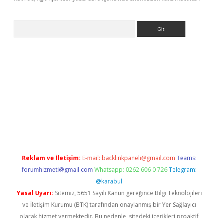
Arama
etci
Reklam ve İletişim:
E-mail:
backlinkpaneli@gmail.com
Teams:
forumhizmeti@gmail.com
Whatsapp: 0262 606 0 726
Telegram:
@karabul
Yasal Uyarı:
Sitemiz, 5651 Sayılı Kanun gereğince Bilgi Teknolojileri
ve İletişim Kurumu (BTK) tarafından onaylanmış bir Yer Sağlayıcı
olarak hizmet vermektedir. Bu nedenle, sitedeki içerikleri proaktif