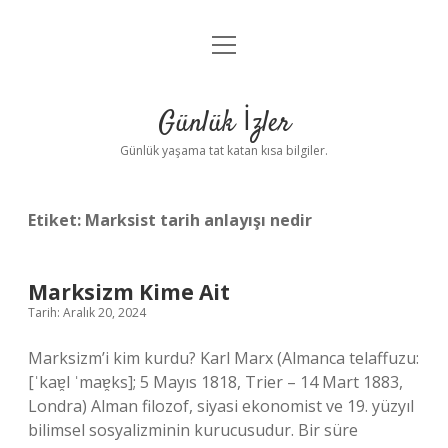
menüyü
Anasayfa
aç
Gizlilik Politikası
Günlük İzler
Yasal Uyarı
Günlük yaşama tat katan kısa bilgiler.
Hakkımızda
Etiket:
Marksist tarih anlayışı nedir
Marksizm Kime Ait
Tarih: Aralık 20, 2024
Marksizm’i kim kurdu? Karl Marx (Almanca telaffuzu:
[ˈkaɐ̯l ˈmaɐ̯ks]; 5 Mayıs 1818, Trier – 14 Mart 1883,
Londra) Alman filozof, siyasi ekonomist ve 19. yüzyıl
bilimsel sosyalizminin kurucusudur. Bir süre