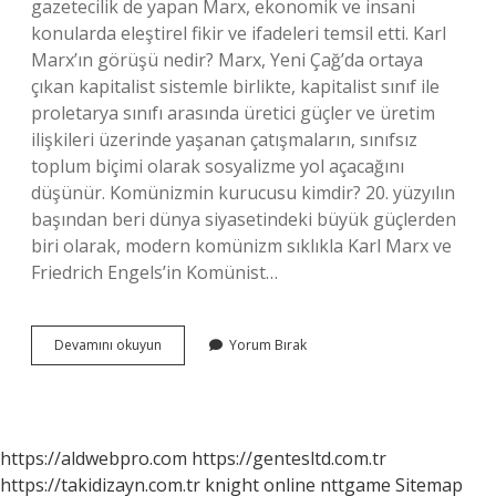
gazetecilik de yapan Marx, ekonomik ve insani
konularda eleştirel fikir ve ifadeleri temsil etti. Karl
Marx’ın görüşü nedir? Marx, Yeni Çağ’da ortaya
çıkan kapitalist sistemle birlikte, kapitalist sınıf ile
proletarya sınıfı arasında üretici güçler ve üretim
ilişkileri üzerinde yaşanan çatışmaların, sınıfsız
toplum biçimi olarak sosyalizme yol açacağını
düşünür. Komünizmin kurucusu kimdir? 20. yüzyılın
başından beri dünya siyasetindeki büyük güçlerden
biri olarak, modern komünizm sıklıkla Karl Marx ve
Friedrich Engels’in Komünist…
Marksizm
Devamını okuyun
Yorum Bırak
Kime
Ait
https://aldwebpro.com
https://gentesltd.com.tr
https://takidizayn.com.tr
knight online
nttgame
Sitemap