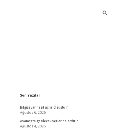
Sidebar
Son Yazılar
betci
Bilgisayar nasıl açılır dizüstü ?
Ağustos 6, 2026
Avanos’ta gezilecek yerler nelerdir ?
Ağustos 4, 2026