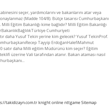
binesini seçer, yardımcılarını ve bakanlarını atar veya
n onaylanmaz (Madde 104/8). Bütçe tasarısı Cumhurbaşkanı
Milli Eğitim Bakanlığı kime bağlıdır? Milli Eğitim Bakanlığı
rBakanlıkBağlılıkTürkiye Cumhuriyeti
r daha Yusuf Tekin yerine kim gelecek? Yusuf TekinProf.
rCumhurbaşkanıRecep Tayyip ErdoğanHalefiMahmut
 satır daha Milli eğitim Müdürünü kim seçer? Eğitim
teklifi üzerine Vali tarafından atanır. Bakan ataması nasıl
umhurbaşkanı…
s://takidizayn.com.tr
knight online
nttgame
Sitemap