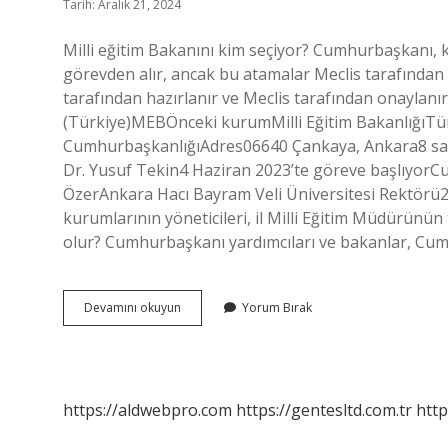
Tarih: Aralık 21, 2024
Milli eğitim Bakanını kim seçiyor? Cumhurbaşkanı, ka
görevden alır, ancak bu atamalar Meclis tarafında
tarafından hazırlanır ve Meclis tarafından onaylanır. 
(Türkiye)MEBÖnceki kurumMilli Eğitim BakanlığıTü
CumhurbaşkanlığıAdres06640 Çankaya, Ankara8 satı
Dr. Yusuf Tekin4 Haziran 2023’te göreve başlıyo
ÖzerAnkara Hacı Bayram Veli Üniversitesi Rektörü20
kurumlarının yöneticileri, il Milli Eğitim Müdürünün 
olur? Cumhurbaşkanı yardımcıları ve bakanlar, C
Milli
Devamını okuyun
Yorum Bırak
Eğitim
Bakanını
Kim
Atar
https://aldwebpro.com
https://gentesltd.com.tr
http