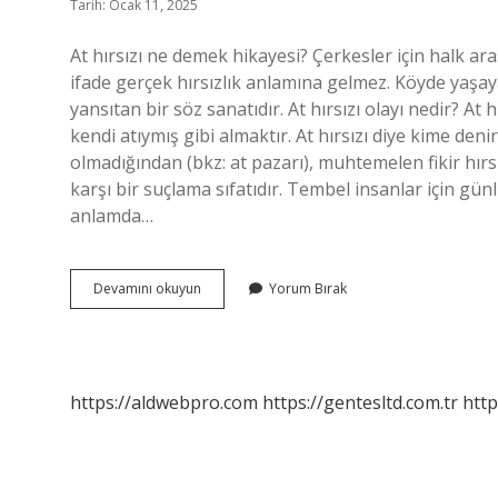
Tarih: Ocak 11, 2025
At hırsızı ne demek hikayesi? Çerkesler için halk aras
ifade gerçek hırsızlık anlamına gelmez. Köyde yaşa
yansıtan bir söz sanatıdır. At hırsızı olayı nedir? At hı
kendi atıymış gibi almaktır. At hırsızı diye kime denir
olmadığından (bkz: at pazarı), muhtemelen fikir hırsı
karşı bir suçlama sıfatıdır. Tembel insanlar için günlü
anlamda…
Erzurumlular
Devamını okuyun
Yorum Bırak
Neden
At
Hırsızı
Denir
https://aldwebpro.com
https://gentesltd.com.tr
http