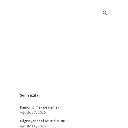
Sidebar
Son Yazılar
betci
Kamçılı olmak ne demek ?
Ağustos 7, 2026
Bilgisayar nasıl açılır dizüstü ?
Ağustos 6, 2026