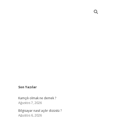
Sidebar
Son Yazılar
betci
Kamçılı olmak ne demek ?
Ağustos 7, 2026
Bilgisayar nasıl açılır dizüstü ?
Ağustos 6, 2026