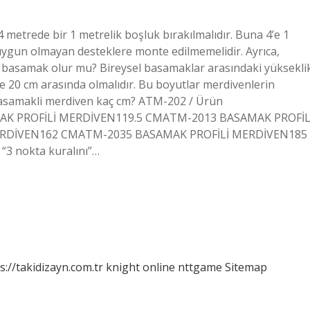
 metrede bir 1 metrelik boşluk bırakılmalıdır. Buna 4’e 1
uygun olmayan desteklere monte edilmemelidir. Ayrıca,
m basamak olur mu? Bireysel basamaklar arasındaki yüksekli
le 20 cm arasında olmalıdır. Bu boyutlar merdivenlerin
 4 basamakli merdiven kaç cm? ATM-202 / Ürün
AMAK PROFİLİ MERDİVEN119.5 CMATM-2013 BASAMAK PROFİL
RDİVEN162 CMATM-2035 BASAMAK PROFİLİ MERDİVEN185
 “3 nokta kuralını”…
s://takidizayn.com.tr
knight online
nttgame
Sitemap