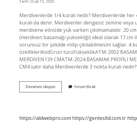
Tarih: Ocak 15, 2025
Merdivenlerde 1/4 kuralı nedir? Merdivenlerde her 4
kuralı da denir. Merdivenler dengesiz zemine veya 
merdivene elinizde yük varken çıkılmamalıdır. 20 c
(merdiven basamağı yüksekliği) ideal olarak 17 cm i
sorunsuz bir şekilde inilip çıkılabilmesini sağlar.
özellikleriKodÜrün türüYükseklikATM-2002 BAS
MERDİVEN139 CMATM-2024 BASAMAK PROFİLİ ME
CM4 satır daha Merdivenlerde 3 nokta kuralı nedir?
Merdiven
Devamını okuyun
Yorum Bırak
Derinliği
Kaç
Olmalı
https://aldwebpro.com
https://gentesltd.com.tr
http